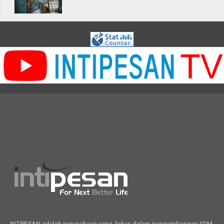
INTIPESAN adalah perusahaan yang fokus dalam pengembangan SDM,