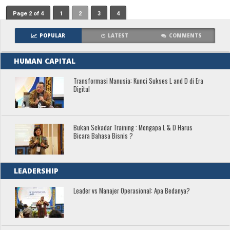
Page 2 of 4
1
2
3
4
POPULAR
LATEST
COMMENTS
HUMAN CAPITAL
Transformasi Manusia: Kunci Sukses L and D di Era
Digital
Bukan Sekadar Training : Mengapa L & D Harus
Bicara Bahasa Bisnis ?
LEADERSHIP
Leader vs Manajer Operasional: Apa Bedanya?