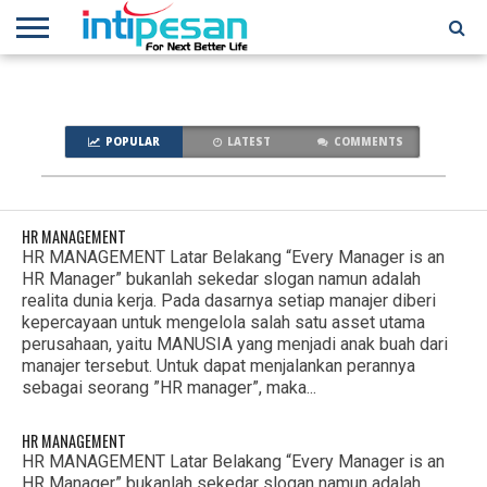
HOME
NEWS
CONFERENCES
TRAINING
IPSHOW
EVENT
IP
MORE
NETWORK
POPULAR
LATEST
COMMENTS
HR MANAGEMENT
HR MANAGEMENT Latar Belakang “Every Manager is an
HR Manager” bukanlah sekedar slogan namun adalah
realita dunia kerja. Pada dasarnya setiap manajer diberi
kepercayaan untuk mengelola salah satu asset utama
perusahaan, yaitu MANUSIA yang menjadi anak buah dari
manajer tersebut. Untuk dapat menjalankan perannya
sebagai seorang ”HR manager”, maka...
HR MANAGEMENT
HR MANAGEMENT Latar Belakang “Every Manager is an
HR Manager” bukanlah sekedar slogan namun adalah