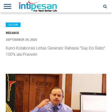
HOME
NEWS
CONFERENCES
TRAINING
IPSHOW
EVENT
IP
MORE
NETWORK
CULTURE
REDAKSI
SEPTEMBER 29, 2025
Kunci Kolaborasi Lintas Generasi: Rahasia “Say-Do Ratio”
100% ala Praveen