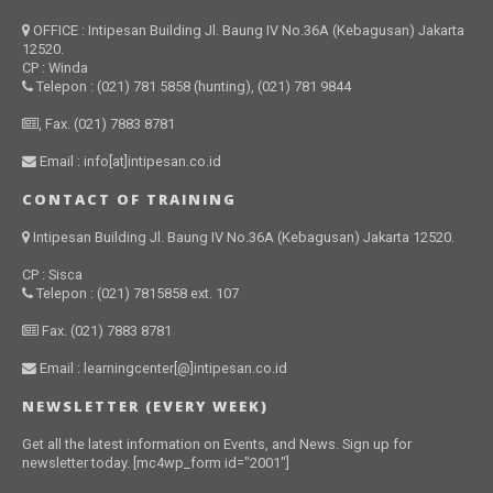
OFFICE : Intipesan Building Jl. Baung IV No.36A (Kebagusan) Jakarta
12520.
CP : Winda
Telepon : (021) 781 5858 (hunting), (021) 781 9844
, Fax. (021) 7883 8781
Email : info[at]intipesan.co.id
CONTACT OF TRAINING
Intipesan Building Jl. Baung IV No.36A (Kebagusan) Jakarta 12520.
CP : Sisca
Telepon : (021) 7815858 ext. 107
Fax. (021) 7883 8781
Email : learningcenter[@]intipesan.co.id
NEWSLETTER (EVERY WEEK)
Get all the latest information on Events, and News. Sign up for
newsletter today. [mc4wp_form id="2001"]