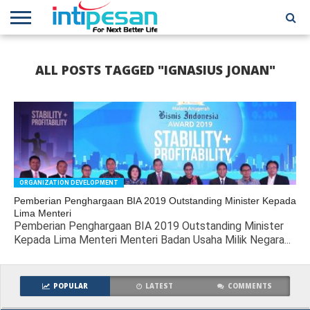
HOME
NEWS
CONFERENCES
TRAINING
IPSHOW
EVENT
IP
MORE
ALL POSTS TAGGED "IGNASIUS JONAN"
NETWORK
ORGANIZATION DEVELOPMENT
Pemberian Penghargaan BIA 2019 Outstanding Minister Kepada
Lima Menteri
Pemberian Penghargaan BIA 2019 Outstanding Minister
Kepada Lima Menteri Menteri Badan Usaha Milik Negara...
POPULAR
LATEST
COMMENTS