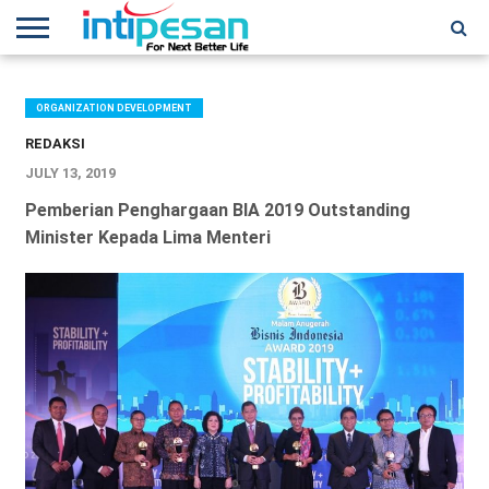
HOME
NEWS
CONFERENCES
TRAINING
IPSHOW
EVENT
IP
MORE
NETWORK
ORGANIZATION DEVELOPMENT
REDAKSI
JULY 13, 2019
Pemberian Penghargaan BIA 2019 Outstanding
Minister Kepada Lima Menteri