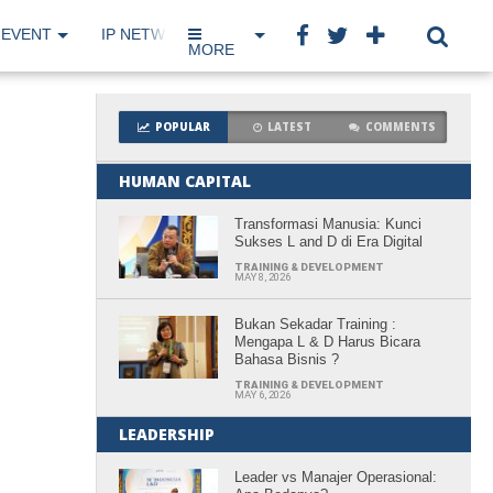
EVENT
IP NETWORK
BOOK
MORE
POPULAR
LATEST
COMMENTS
HUMAN CAPITAL
Transformasi Manusia: Kunci
Sukses L and D di Era Digital
TRAINING & DEVELOPMENT
MAY 8, 2026
Bukan Sekadar Training :
Mengapa L & D Harus Bicara
Bahasa Bisnis ?
TRAINING & DEVELOPMENT
MAY 6, 2026
LEADERSHIP
Leader vs Manajer Operasional: