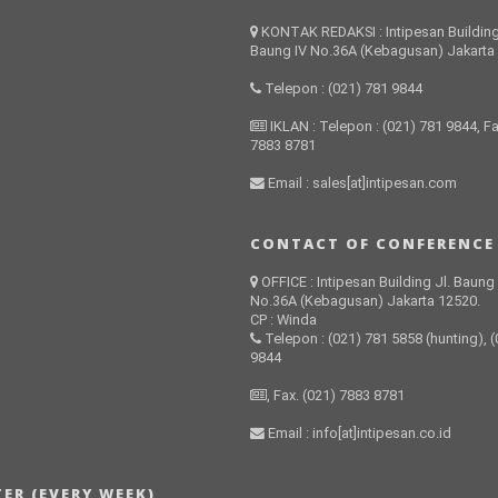
KONTAK REDAKSI : Intipesan Building
Baung IV No.36A (Kebagusan) Jakarta
Telepon : (021) 781 9844
IKLAN : Telepon : (021) 781 9844, Fa
7883 8781
Email : sales[at]intipesan.com
CONTACT OF CONFERENCE
OFFICE : Intipesan Building Jl. Baung
No.36A (Kebagusan) Jakarta 12520.
CP : Winda
Telepon : (021) 781 5858 (hunting), 
9844
, Fax. (021) 7883 8781
Email : info[at]intipesan.co.id
ER (EVERY WEEK)