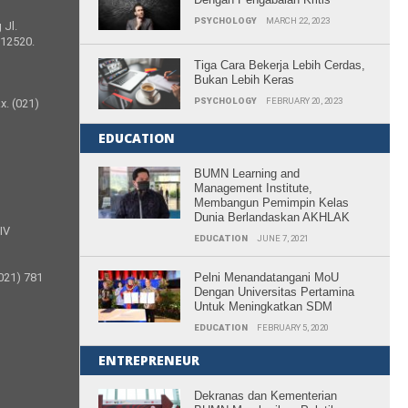
PSYCHOLOGY
MARCH 22, 2023
 Jl.
 12520.
Tiga Cara Bekerja Lebih Cerdas,
Bukan Lebih Keras
PSYCHOLOGY
FEBRUARY 20, 2023
x. (021)
EDUCATION
BUMN Learning and
Management Institute,
Membangun Pemimpin Kelas
Dunia Berlandaskan AKHLAK
 IV
EDUCATION
JUNE 7, 2021
(021) 781
Pelni Menandatangani MoU
Dengan Universitas Pertamina
Untuk Meningkatkan SDM
EDUCATION
FEBRUARY 5, 2020
ENTREPRENEUR
Dekranas dan Kementerian