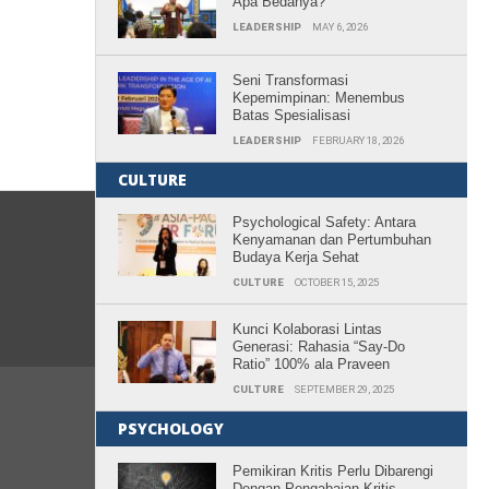
Apa Bedanya?
LEADERSHIP
MAY 6, 2026
Seni Transformasi
Kepemimpinan: Menembus
Batas Spesialisasi
LEADERSHIP
FEBRUARY 18, 2026
CULTURE
Psychological Safety: Antara
Kenyamanan dan Pertumbuhan
Budaya Kerja Sehat
CULTURE
OCTOBER 15, 2025
Kunci Kolaborasi Lintas
Generasi: Rahasia “Say-Do
Ratio” 100% ala Praveen
CULTURE
SEPTEMBER 29, 2025
PSYCHOLOGY
Pemikiran Kritis Perlu Dibarengi
Dengan Pengabaian Kritis