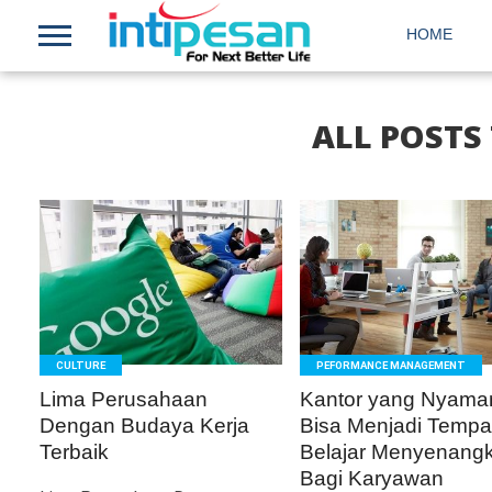
HOME
ALL POSTS
READ
READ
MORE
MORE
CULTURE
PEFORMANCE MANAGEMENT
Lima Perusahaan
Kantor yang Nyama
Dengan Budaya Kerja
Bisa Menjadi Tempa
Terbaik
Belajar Menyenang
Bagi Karyawan