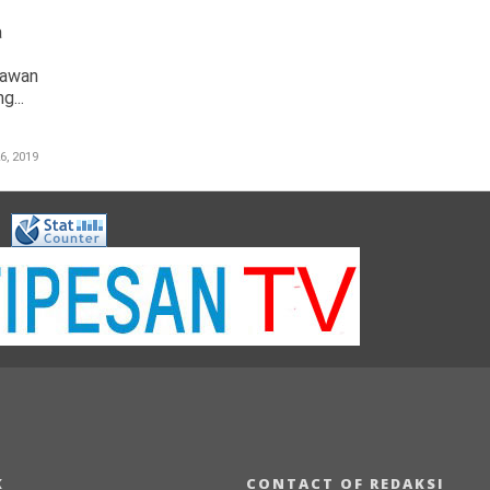
a
yawan
g...
6, 2019
K
CONTACT OF REDAKSI