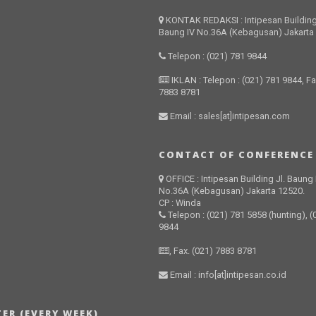
KONTAK REDAKSI : Intipesan Building
Baung IV No.36A (Kebagusan) Jakarta
Telepon : (021) 781 9844
IKLAN : Telepon : (021) 781 9844, Fa
7883 8781
Email : sales[at]intipesan.com
CONTACT OF CONFERENCE
OFFICE : Intipesan Building Jl. Baung 
No.36A (Kebagusan) Jakarta 12520.
CP : Winda
Telepon : (021) 781 5858 (hunting), (
9844
, Fax. (021) 7883 8781
Email : info[at]intipesan.co.id
ER (EVERY WEEK)