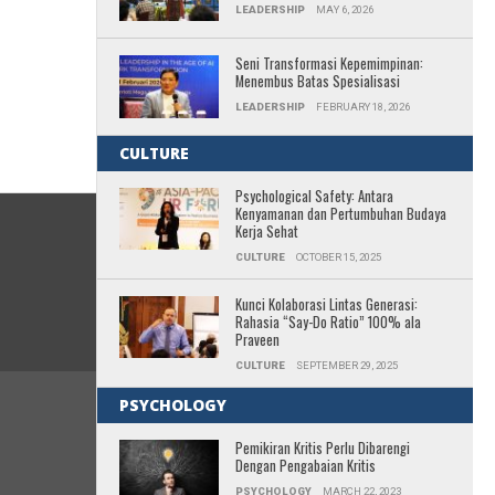
LEADERSHIP
MAY 6, 2026
Seni Transformasi Kepemimpinan:
Menembus Batas Spesialisasi
LEADERSHIP
FEBRUARY 18, 2026
CULTURE
Psychological Safety: Antara
Kenyamanan dan Pertumbuhan Budaya
Kerja Sehat
CULTURE
OCTOBER 15, 2025
Kunci Kolaborasi Lintas Generasi:
Rahasia “Say-Do Ratio” 100% ala
Praveen
CULTURE
SEPTEMBER 29, 2025
PSYCHOLOGY
Pemikiran Kritis Perlu Dibarengi
Dengan Pengabaian Kritis
PSYCHOLOGY
MARCH 22, 2023