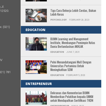
 Jl.
Tiga Cara Bekerja Lebih Cerdas, Bukan
 12520.
Lebih Keras
PSYCHOLOGY
FEBRUARY 20, 2023
x. (021)
EDUCATION
BUMN Learning and Management
Institute, Membangun Pemimpin Kelas
Dunia Berlandaskan AKHLAK
EDUCATION
JUNE 7, 2021
IV
Pelni Menandatangani MoU Dengan
Universitas Pertamina Untuk
Meningkatkan SDM
021) 781
EDUCATION
FEBRUARY 5, 2020
ENTREPRENEUR
Dekranas dan Kementerian BUMN
Memberikan Pelatihan kepada UMKM
untuk Mendapatkan Sertifikasi TKDN
ENTREPRENEUR
MAY 9, 2023