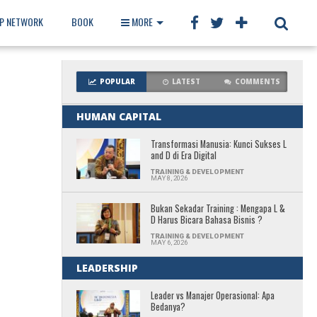
IP NETWORK
BOOK
MORE
POPULAR
LATEST
COMMENTS
HUMAN CAPITAL
Transformasi Manusia: Kunci Sukses L
and D di Era Digital
TRAINING & DEVELOPMENT
MAY 8, 2026
Bukan Sekadar Training : Mengapa L &
D Harus Bicara Bahasa Bisnis ?
TRAINING & DEVELOPMENT
MAY 6, 2026
LEADERSHIP
Leader vs Manajer Operasional: Apa
Bedanya?