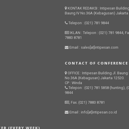
KONTAK REDAKSI : Intipesan Building
Baung IV No.36A (Kebagusan) Jakarta
Telepon : (021) 781 9844
IKLAN : Telepon : (021) 781 9844, Fa
7883 8781
Email : sales[at]intipesan.com
CONTACT OF CONFERENCE
OFFICE : Intipesan Building Jl. Baung 
No.36A (Kebagusan) Jakarta 12520.
CP : Winda
Telepon : (021) 781 5858 (hunting), (
9844
, Fax. (021) 7883 8781
Email : info[at]intipesan.co.id
ER (EVERY WEEK)