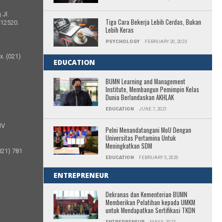
 Jl.
Tiga Cara Bekerja Lebih Cerdas, Bukan
 12520.
Lebih Keras
PSYCHOLOGY
FEBRUARY 20, 2023
x. (021)
EDUCATION
BUMN Learning and Management
Institute, Membangun Pemimpin Kelas
Dunia Berlandaskan AKHLAK
EDUCATION
JUNE 7, 2021
IV
Pelni Menandatangani MoU Dengan
Universitas Pertamina Untuk
Meningkatkan SDM
021) 781
EDUCATION
FEBRUARY 5, 2020
ENTREPRENEUR
Dekranas dan Kementerian BUMN
Memberikan Pelatihan kepada UMKM
untuk Mendapatkan Sertifikasi TKDN
ENTREPRENEUR
MAY 9, 2023