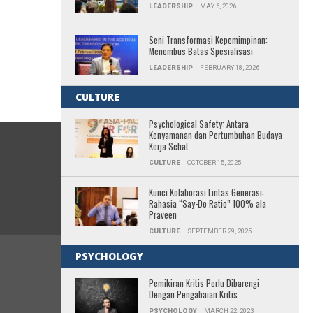
LEADERSHIP
MAY 6, 2026
Seni Transformasi Kepemimpinan:
Menembus Batas Spesialisasi
LEADERSHIP
FEBRUARY 18, 2026
CULTURE
Psychological Safety: Antara
Kenyamanan dan Pertumbuhan Budaya
Kerja Sehat
CULTURE
OCTOBER 15, 2025
Kunci Kolaborasi Lintas Generasi:
Rahasia “Say-Do Ratio” 100% ala
Praveen
CULTURE
SEPTEMBER 29, 2025
PSYCHOLOGY
Pemikiran Kritis Perlu Dibarengi
Dengan Pengabaian Kritis
PSYCHOLOGY
MARCH 22, 2023