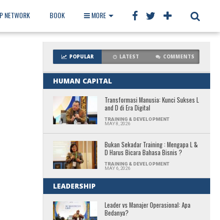
IP NETWORK
BOOK
MORE
POPULAR
LATEST
COMMENTS
HUMAN CAPITAL
Transformasi Manusia: Kunci Sukses L
and D di Era Digital
TRAINING & DEVELOPMENT
MAY 8, 2026
Bukan Sekadar Training : Mengapa L &
D Harus Bicara Bahasa Bisnis ?
TRAINING & DEVELOPMENT
MAY 6, 2026
LEADERSHIP
Leader vs Manajer Operasional: Apa
Bedanya?