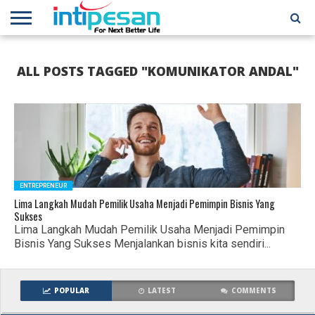
HOME
NEWS
CONFERENCES
TRAINING
IPSHOW
EVENT
IP
MORE
ALL POSTS TAGGED "KOMUNIKATOR ANDAL"
NETWORK
ENTREPRENEUR
Lima Langkah Mudah Pemilik Usaha Menjadi Pemimpin Bisnis Yang
Sukses
Lima Langkah Mudah Pemilik Usaha Menjadi Pemimpin
Bisnis Yang Sukses Menjalankan bisnis kita sendiri...
POPULAR
LATEST
COMMENTS