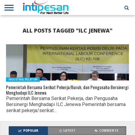
HOME
NEWS
CONFERENCES
TRAINING
IPSHOW
EVENT
IP
MORE
ALL POSTS TAGGED "ILC JENEWA"
NETWORK
INDUSTRIAL RELATION
Pemerintah Bersama Serikat Pekerja/Buruh, dan Pengusaha Bersinergi
Menghadapi ILC Jenewa
Pemerintah Bersama Serikat Pekerja, dan Pengusaha
Bersinergi Menghadapi ILC Jenewa Pemerintah bersama
serikat pekerja/serikat...
POPULAR
LATEST
COMMENTS