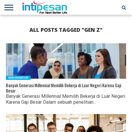
HOME
NEWS
CONFERENCES
TRAINING
IPSHOW
EVENT
IP
MORE
ALL POSTS TAGGED "GEN Z"
NETWORK
REMUNERATION
Banyak Generasi Millennial Memilih Bekerja di Luar Negeri Karena Gaji
Besar
Banyak Generasi Millennial Memilih Bekerja di Luar Negeri
Karena Gaji Besar Dalam sebuah penelitian...