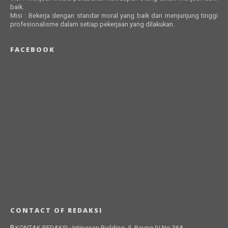
baik.
Misi : Bekerja dengan standar moral yang baik dan menjunjung tinggi
profesionalisme dalam setiap pekerjaan yang dilakukan.
FACEBOOK
CONTACT OF REDAKSI
KONTAK REDAKSI : Intipesan Building Jl. Baung IV No.36A