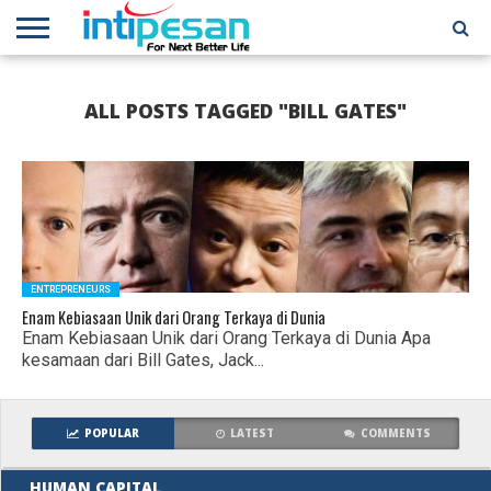
HOME
NEWS
CONFERENCES
TRAINING
IPSHOW
EVENT
IP
MORE
ALL POSTS TAGGED "BILL GATES"
NETWORK
ENTREPRENEURS
Enam Kebiasaan Unik dari Orang Terkaya di Dunia
Enam Kebiasaan Unik dari Orang Terkaya di Dunia Apa
kesamaan dari Bill Gates, Jack...
POPULAR
LATEST
COMMENTS
HUMAN CAPITAL