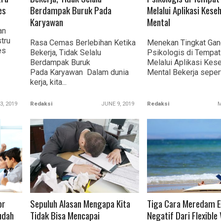
es
Berdampak Buruk Pada
Melalui Aplikasi Kese
Karyawan
Mental
an
tru
Rasa Cemas Berlebihan Ketika
Menekan Tingkat Ga
es
Bekerja, Tidak Selalu
Psikologis di Tempat
Berdampak Buruk
Melalui Aplikasi Kes
Pada Karyawan Dalam dunia
Mental Bekerja seperti
kerja, kita...
3, 2019
Redaksi
JUNE 9, 2019
Redaksi
M
READ MORE
READ MORE
or
Sepuluh Alasan Mengapa Kita
Tiga Cara Meredam E
udah
Tidak Bisa Mencapai
Negatif Dari Flexible