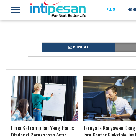
HOM
P.I.O
POPULAR
READ MORE
READ MORE
Lima Ketrampilan Yang Harus
Ternyata Karyawan Deng
Diadopsi Perusahaan Agar
Jam Kantor Fleksible Jus