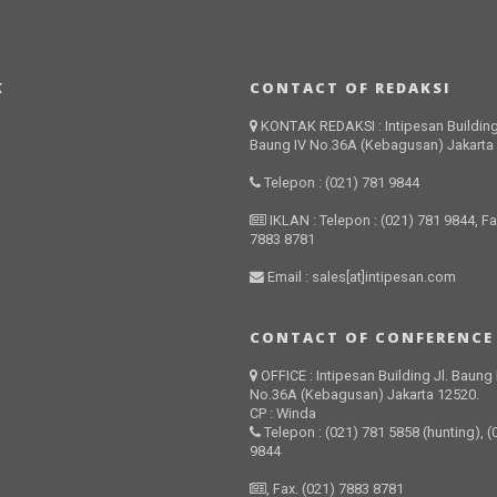
K
CONTACT OF REDAKSI
KONTAK REDAKSI : Intipesan Building
Baung IV No.36A (Kebagusan) Jakarta
Telepon : (021) 781 9844
IKLAN : Telepon : (021) 781 9844, Fa
7883 8781
Email : sales[at]intipesan.com
CONTACT OF CONFERENCE
OFFICE : Intipesan Building Jl. Baung 
No.36A (Kebagusan) Jakarta 12520.
CP : Winda
Telepon : (021) 781 5858 (hunting), (
9844
, Fax. (021) 7883 8781