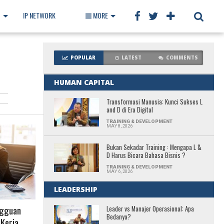
T
IP NETWORK
BOOK
MORE
POPULAR
LATEST
COMMENTS
HUMAN CAPITAL
Transformasi Manusia: Kunci Sukses L
and D di Era Digital
TRAINING & DEVELOPMENT
MAY 8, 2026
Bukan Sekadar Training : Mengapa L &
D Harus Bicara Bahasa Bisnis ?
TRAINING & DEVELOPMENT
MAY 6, 2026
LEADERSHIP
ngguan
Leader vs Manajer Operasional: Apa
Bedanya?
 Kerja