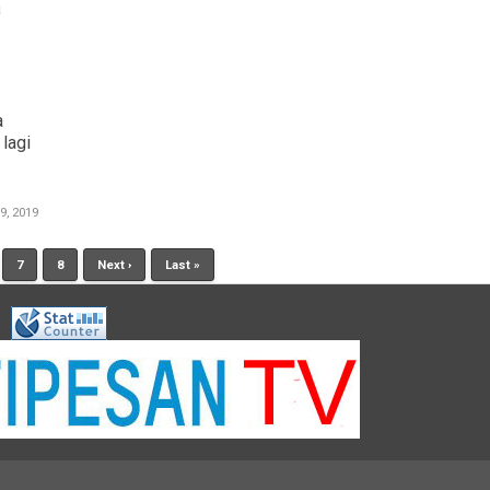
a
a
lagi
, 2019
7
8
Next ›
Last »