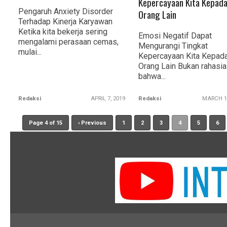
Kepercayaan Kita Kepad
Pengaruh Anxiety Disorder
Orang Lain
Terhadap Kinerja Karyawan
Ketika kita bekerja sering
Emosi Negatif Dapat
mengalami perasaan cemas,
Mengurangi Tingkat
mulai...
Kepercayaan Kita Kepad
Orang Lain Bukan rahasia 
bahwa...
Redaksi
APRIL 7, 2019
Redaksi
MARCH 19
Page 4 of 15
‹ Previous
1
2
3
4
5
6