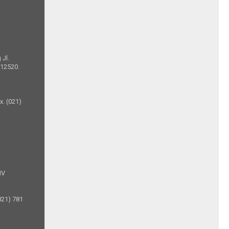
 Jl.
 12520.
x. (021)
IV
021) 781