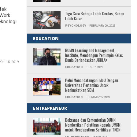
fek
Tiga Cara Bekerja Lebih Cerdas, Bukan
 Work
Lebih Keras
eknologi
PSYCHOLOGY
FEBRUARY 20, 2023
..
EDUCATION
BUMN Learning and Management
Institute, Membangun Pemimpin Kelas
Dunia Berlandaskan AKHLAK
RIL 15, 2019
EDUCATION
JUNE 7, 2021
Pelni Menandatangani MoU Dengan
Universitas Pertamina Untuk
Meningkatkan SDM
EDUCATION
FEBRUARY 5, 2020
ENTREPRENEUR
Dekranas dan Kementerian BUMN
Memberikan Pelatihan kepada UMKM
untuk Mendapatkan Sertifikasi TKDN
ENTREPRENEUR
MAY 9, 2023