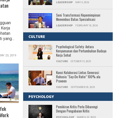
LEADERSHIP
MAY 6, 2026
hatan
Seni Transformasi Kepemimpinan:
Menembus Batas Spesialisasi
ngguan
LEADERSHIP
FEBRUARY 18, 2026
 Kerja
ehatan
CULTURE
 yang...
Psychological Safety: Antara
Kenyamanan dan Pertumbuhan Budaya
Kerja Sehat
AY 23, 2019
CULTURE
OCTOBER 15, 2025
Kunci Kolaborasi Lintas Generasi:
Rahasia “Say-Do Ratio” 100% ala
Praveen
CULTURE
SEPTEMBER 29, 2025
PSYCHOLOGY
Pemikiran Kritis Perlu Dibarengi
fek
Dengan Pengabaian Kritis
 Work
PSYCHOLOGY
MARCH 22, 2023