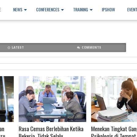
E
NEWS
CONFERENCES
TRAINING
IPSHOW
EVEN
LATEST
COMMENTS
READ MORE
READ MORE
an
Rasa Cemas Berlebihan Ketika
Menekan Tingkat Ga
tru
Bekerja, Tidak Selalu
Psikologis di Tempat