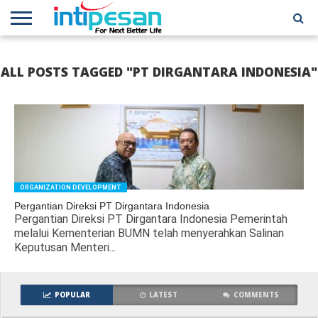
HOME
NEWS
CONFERENCES
TRAINING
IPSHOW
EVENT
IP
MORE
ALL POSTS TAGGED "PT DIRGANTARA INDONESIA"
NETWORK
ORGANIZATION DEVELOPMENT
Pergantian Direksi PT Dirgantara Indonesia
Pergantian Direksi PT Dirgantara Indonesia Pemerintah
melalui Kementerian BUMN telah menyerahkan Salinan
Keputusan Menteri...
POPULAR
LATEST
COMMENTS