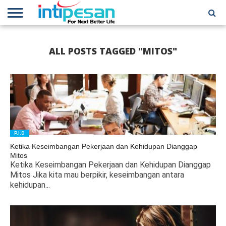
HOME
NEWS
CONFERENCES
TRAINING
IPSHOW
EVENT
IP
MORE
ALL POSTS TAGGED "MITOS"
NETWORK
P.I.O
Ketika Keseimbangan Pekerjaan dan Kehidupan Dianggap
Mitos
Ketika Keseimbangan Pekerjaan dan Kehidupan Dianggap
Mitos Jika kita mau berpikir, keseimbangan antara
kehidupan...