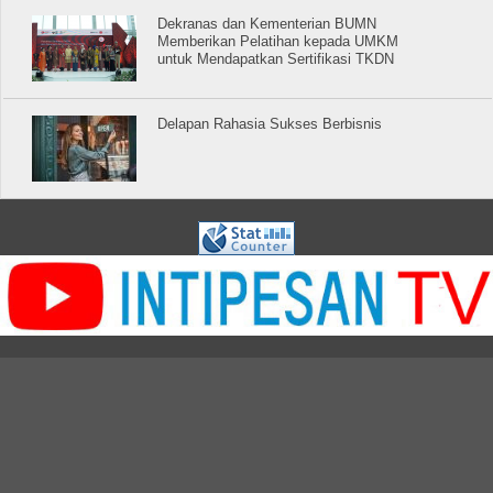
Dekranas dan Kementerian BUMN
Memberikan Pelatihan kepada UMKM
untuk Mendapatkan Sertifikasi TKDN
Delapan Rahasia Sukses Berbisnis