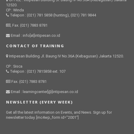
12520.
CP : Winda
Telepon : (021) 781 5858 (hunting), (021) 781 9844
, Fax. (021) 7883 8781
Email : info[at]intipesan.co.id
CONTACT OF TRAINING
Intipesan Building Jl. Baung IV No.36A (Kebagusan) Jakarta 12520.
CP : Sisca
Telepon : (021) 7815858 ext. 107
Fax. (021) 7883 8781
Email : learningcenter[@]intipesan.co.id
NEWSLETTER (EVERY WEEK)
Get all the latest information on Events, and News. Sign up for
newsletter today. [mc4wp_form id="2001"]