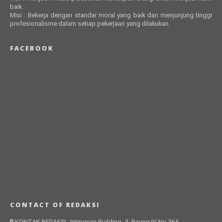
baik.
Misi : Bekerja dengan standar moral yang baik dan menjunjung tinggi
profesionalisme dalam setiap pekerjaan yang dilakukan.
FACEBOOK
CONTACT OF REDAKSI
KONTAK REDAKSI : Intipesan Building Jl. Baung IV No.36A