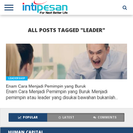
HOME
NEWS
CONFERENCES
TRAINING
IPSHOW
EVENT
IP
MORE
ALL POSTS TAGGED "LEADER"
NETWORK
LEADERSHIP
Enam Cara Menjadi Pemimpin yang Buruk
Enam Cara Menjadi Pemimpin yang Buruk Menjadi
pemimpin atau leader yang disukai bawahan bukanlah...
POPULAR
LATEST
COMMENTS
HUMAN CAPITAL