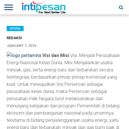
HOME
NEWS
CONFERENCES
TRAINING
IPSHOW
EVENT
IP
MORE
NETWORK
GENERAL
REDAKSI
JANUARY 7, 2016
Visi dan Misi
Visi: Menjadi Perusahaan
Energi Nasional Kelas Dunia. Misi: Menjalankan usaha
minyak, gas, serta energi baru dan terbarukan secara
terintegrasi, berdasarkan prinsip-prinsip komersial yang
kuat. Untuk mewujudkan Visi Perseroan sebagai
perusahaan kelas dunia, maka Perseroan sebagai
perusahan milik Negara turut melaksanakan dan
menunjang kebijakan dan program Pemerintah di bidang
ekonomi dan pembangunan nasional pada umumnya,
terutama di bidang penyelenggaraan usaha energi, yaitu
energi baru dan terbarukan, minyak dan gas bumi baik di