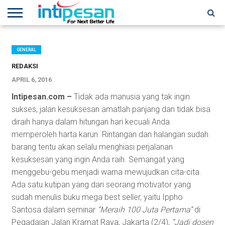
HOME
NEWS
CONFERENCES
TRAINING
IPSHOW
EVENT
IP
MORE
NETWORK
GENERAL
REDAKSI
APRIL 6, 2016
Intipesan.com –
Tidak ada manusia yang tak ingin
sukses, jalan kesuksesan amatlah panjang dan tidak bisa
diraih hanya dalam hitungan hari kecuali Anda
memperoleh harta karun. Rintangan dan halangan sudah
barang tentu akan selalu menghiasi perjalanan
kesuksesan yang ingin Anda raih. Semangat yang
menggebu-gebu menjadi warna mewujudkan cita-cita.
Ada satu kutipan yang dari seorang motivator yang
sudah menulis buku mega best seller, yaitu Ippho
Santosa dalam seminar
“Meraih 100 Juta Pertama”
di
Pegadaian Jalan Kramat Raya, Jakarta (2/4),
“Jadi dosen