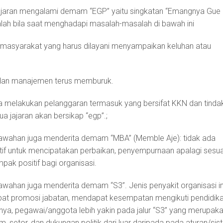
ajaran mengalami demam “EGP” yaitu singkatan “Emangnya Gue
adalah bila saat menghadapi masalah-masalah di bawah ini
masyarakat yang harus dilayani menyampaikan keluhan atau
, dan manajemen terus memburuk.
 melakukan pelanggaran termasuk yang bersifat KKN dan tinda
 jajaran akan bersikap “egp”.;
bawahan juga menderita demam “MBA” (Memble Aje): tidak ada
siatif untuk mencipatakan perbaikan, penyempurnaan apalagi sesu
ak positif bagi organisasi.
awahan juga menderita demam “S3”. Jenis penyakit organisasi in
at promosi jabatan, mendapat kesempatan mengikuti pendidik
ainnya, pegawai/anggota lebih yakin pada jalur “S3” yang merupak
m, setor, dan dukungan politik dari luar daripada pada aturan/si