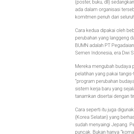
(poster, buku, dll) sedang
ada dalam organisasi terseb
komitmen penuh dari seluruh
Cara kedua dipakai oleh be
perubahan yang langgeng d
BUMN adalah PT Pegadaian, l
Semen Indonesia, era Dwi S
Mereka mengubah budaya pe
pelatihan yang pakai tangi
“program perubahan budaya”
sistem kerja baru yang seja
tanamkan disertai dengan t
Cara seperti itu juga digun
(Korea Selatan) yang berha
sudah menyaingi Jepang. Per
puncak. Bukan hanya “komat