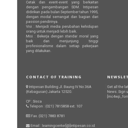
Cetak dan event-event yang berkaitan
dengan pengembangan SDM. Intipesan
didirikan pada bulan September tahun 1995,
dengan modal semangat dan bagian dari
passion pendirinya.
Visi : Menjadi media perubahan kehidupan
orang untuk menjadi lebih baik.
Misi : Bekerja dengan standar moral yang
baik dan menjunjung tinggi
profesionalisme dalam setiap pekerjaan
yang dilakukan.
CONTACT OF TRAINING
NEWSLET
Intipesan Building Jl. Baung IV No.36A
Get all the l
(Kebagusan) Jakarta 12520.
News. Sign u
[mc4wp_form
CP : Sisca
Telepon : (021) 7815858 ext. 107
Fax. (021) 7883 8781
Email : learningcenter[@]intipesan.co.id