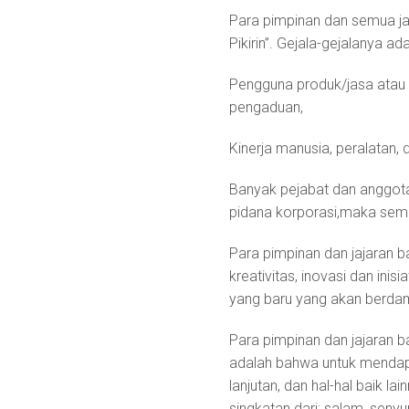
Para pimpinan dan semua j
Pikirin”. Gejala-gejalanya 
Pengguna produk/jasa atau 
pengaduan,
Kinerja manusia, peralatan
Banyak pejabat dan anggota
pidana korporasi,maka semua
Para pimpinan dan jajaran 
kreativitas, inovasi dan ini
yang baru yang akan berdamp
Para pimpinan dan jajaran b
adalah bahwa untuk mendap
lanjutan, dan hal-hal baik l
singkatan dari: salam, senyu