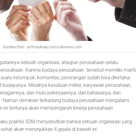
Sumber/foto : achmadruky.com/cdnnews.com
iatannya sebuah organisasi, ataupun perusahaan selalu
rusahaan. Karena budaya perusahaan tersebut memiliki manf
as suatu kelompok, komunitas, perorangan sudah bisa diketahui
ut budayanya. Misalnya kesatuan militer, karyawan perusahaan,
seragamnya, dari mutu pekerjaannya, dari bahasanya, dari
a. Namun demikian terkadang budaya perusahaan mengalami
dan ini tentunya akan mempengaruhi kinerja perusahaan.
laku praktisi SDM menyebutkan bahwa sebuah organisasi yang
sehat akan menunjukkan 4 gejala di bawah ini: