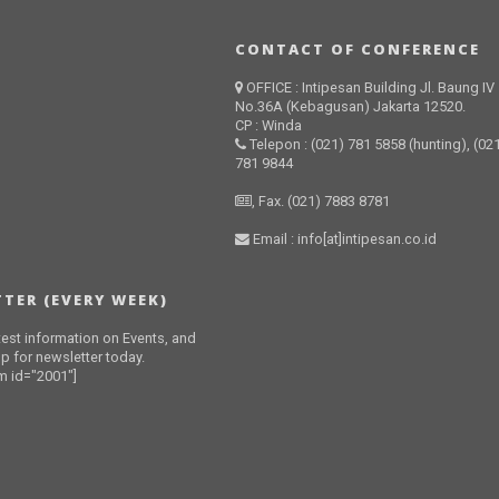
CONTACT OF CONFERENCE
OFFICE : Intipesan Building Jl. Baung IV
No.36A (Kebagusan) Jakarta 12520.
CP : Winda
Telepon : (021) 781 5858 (hunting), (02
781 9844
, Fax. (021) 7883 8781
Email : info[at]intipesan.co.id
TER (EVERY WEEK)
atest information on Events, and
p for newsletter today.
 id="2001"]