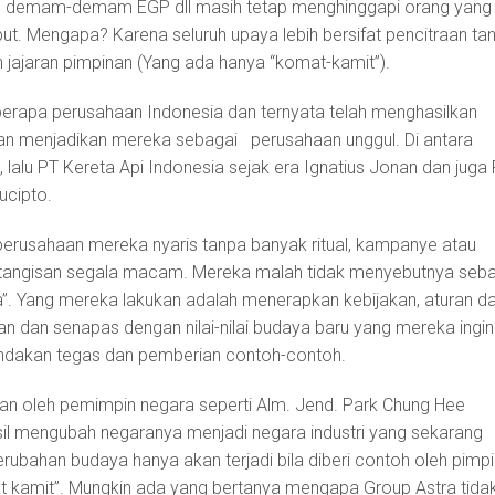
kan demam-demam EGP dll masih tetap menghinggapi orang yang
ut. Mengapa? Karena seluruh upaya lebih bersifat pencitraan ta
 jajaran pimpinan (Yang ada hanya “komat-kamit”).
berapa perusahaan Indonesia dan ternyata telah menghasilkan
an menjadikan mereka sebagai perusahaan unggul. Di antara
alu PT Kereta Api Indonesia sejak era Ignatius Jonan dan juga
ucipto.
rusahaan mereka nyaris tanpa banyak ritual, kampanye atau
s-tangisan segala macam. Mereka malah tidak menyebutnya seb
. Yang mereka lakukan adalah menerapkan kebijakan, aturan d
lan dan senapas dengan nilai-nilai budaya baru yang mereka ingin
indakan tegas dan pemberian contoh-contoh.
akan oleh pemimpin negara seperti Alm. Jend. Park Chung Hee
sil mengubah negaranya menjadi negara industri yang sekarang
ubahan budaya hanya akan terjadi bila diberi contoh oleh pimp
 kamit”. Mungkin ada yang bertanya mengapa Group Astra tida