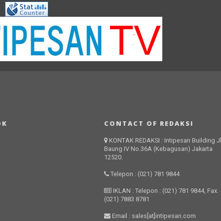
OK
CONTACT OF REDAKSI
KONTAK REDAKSI : Intipesan Building Jl
Baung IV No.36A (Kebagusan) Jakarta
12520.
Telepon : (021) 781 9844
IKLAN : Telepon : (021) 781 9844, Fax.
(021) 7883 8781
Email : sales[at]intipesan.com