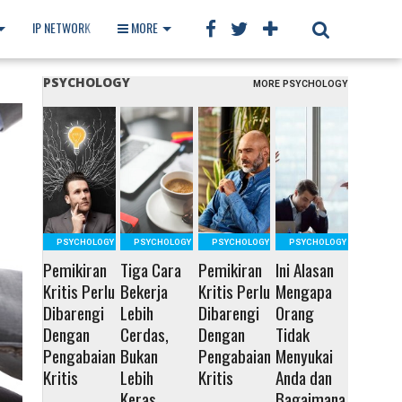
IP NETWORK
BOOK
MORE
PSYCHOLOGY
MORE PSYCHOLOGY
READ MORE
READ MORE
READ MORE
READ MORE
PSYCHOLOGY
PSYCHOLOGY
PSYCHOLOGY
PSYCHOLOGY
Pemikiran
Tiga Cara
Pemikiran
Ini Alasan
Kritis Perlu
Bekerja
Kritis Perlu
Mengapa
Dibarengi
Lebih
Dibarengi
Orang
Dengan
Cerdas,
Dengan
Tidak
Pengabaian
Bukan
Pengabaian
Menyukai
Kritis
Lebih
Kritis
Anda dan
Keras
Bagaimana