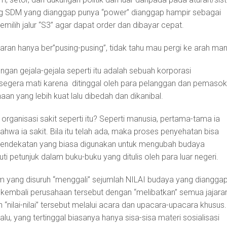
ng SDM yang dianggap punya “power” dianggap hampir sebagai
milih jalur “S3” agar dapat order dan dibayar cepat.
aran hanya ber”pusing-pusing”, tidak tahu mau pergi ke arah man
engan gejala-gejala seperti itu adalah sebuah korporasi
segera mati karena ditinggal oleh para pelanggan dan pemasok
aan yang lebih kuat lalu dibedah dan dikanibal.
anisasi sakit seperti itu? Seperti manusia, pertama-tama ia
hwa ia sakit. Bila itu telah ada, maka proses penyehatan bisa
 pendekatan yang biasa digunakan untuk mengubah budaya
i petunjuk dalam buku-buku yang ditulis oleh para luar negeri.
 yang disuruh “menggali” sejumlah NILAI budaya yang diangga
kembali perusahaan tersebut dengan “melibatkan” semua jajara
“nilai-nilai” tersebut melalui acara dan upacara-upacara khusus.
lu, yang tertinggal biasanya hanya sisa-sisa materi sosialisasi