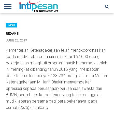
HOME
NEWS
CONFERENCES
TRAINING
IPSHOW
EVENT
IP
MORE
NETWORK
NEWS
REDAKSI
JUNE 25, 2017
Kementerian Ketenagakerjaan telah mengkoordinasikan
pada mudik Lebaran tahun ini, sekitar 167.000 orang
pekerja telah mengikuti program mudik bersama. Jumlah
ini meningkat dibanding tahun 2016 yang melibatkan
peserta mudik sebanyak 138.234 orang. Untuk itu Menteri
Ketenagakerjaan M Hanif Dhakiri menyampaikan
apresiasi kepada perusahaan-perusahaan swasta dan
BUMN, serta lintas kementerian yang telah menggelar
mudik lebaran bersama bagi para pekerjanya pada
Jumat (23/6) di Jakarta.