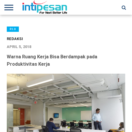
HOME
NEWS
CONFERENCES
TRAINING
IPSHOW
EVENT
IP
MORE
NETWORK
P.I.O
REDAKSI
APRIL 5, 2018
Warna Ruang Kerja Bisa Berdampak pada
Produktivitas Kerja