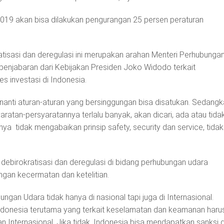
2019 akan bisa dilakukan pengurangan 25 persen peraturan
tisasi dan deregulasi ini merupakan arahan Menteri Perhubunga
penjabaran dari Kebijakan Presiden Joko Widodo terkait
 investasi di Indonesia.
n nanti aturan-aturan yang bersinggungan bisa disatukan. Sedang
syaratan-persyaratannya terlalu banyak, akan dicari, ada atau tid
inya tidak mengabaikan prinsip safety, security dan service, tidak
irokratisasi dan deregulasi di bidang perhubungan udara
gan kecermatan dan ketelitian.
ngan Udara tidak hanya di nasional tapi juga di Internasional.
ndonesia terutama yang terkait keselamatan dan keamanan haru
n Internasional. Jika tidak, Indonesia bisa mendapatkan sanksi d