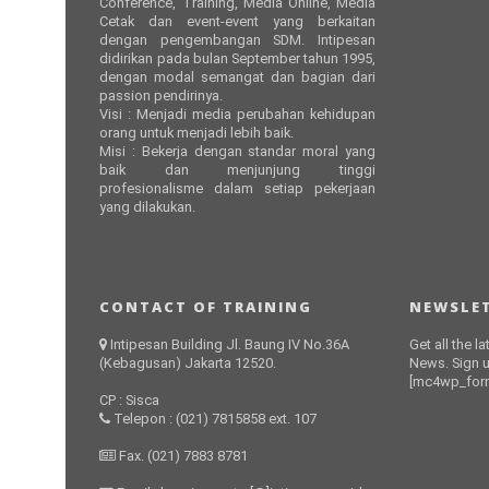
Conference, Training, Media Online, Media
Cetak dan event-event yang berkaitan
dengan pengembangan SDM. Intipesan
didirikan pada bulan September tahun 1995,
dengan modal semangat dan bagian dari
passion pendirinya.
Visi : Menjadi media perubahan kehidupan
orang untuk menjadi lebih baik.
Misi : Bekerja dengan standar moral yang
baik dan menjunjung tinggi
profesionalisme dalam setiap pekerjaan
yang dilakukan.
CONTACT OF TRAINING
NEWSLET
Intipesan Building Jl. Baung IV No.36A
Get all the l
(Kebagusan) Jakarta 12520.
News. Sign u
[mc4wp_form
CP : Sisca
Telepon : (021) 7815858 ext. 107
Fax. (021) 7883 8781