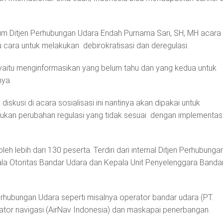
m Ditjen Perhubungan Udara Endah Purnama Sari, SH, MH acara
u cara untuk melakukan debirokratisasi dan deregulasi.
, yaitu menginformasikan yang belum tahu dan yang kedua untuk
nya.
 diskusi di acara sosialisasi ini nantinya akan dipakai untuk
an perubahan regulasi yang tidak sesuai dengan implementasi
 oleh lebih dari 130 peserta. Terdiri dari internal Ditjen Perhubunga
ala Otoritas Bandar Udara dan Kepala Unit Penyelenggara Banda
Perhubungan Udara seperti misalnya operator bandar udara (PT.
rator navigasi (AirNav Indonesia) dan maskapai penerbangan.