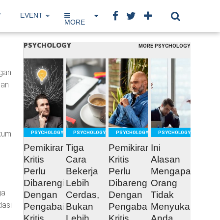
W
EVENT
IP NETWORK
BOOK
MORE
PSYCHOLOGY
MORE PSYCHOLOGY
ngan
READ
READ
READ
READ
gan
MORE
MORE
MORE
MORE
ukum
PSYCHOLOGY
PSYCHOLOGY
PSYCHOLOGY
PSYCHOLOGY
Pemikiran
Tiga
Pemikiran
Ini
Kritis
Cara
Kritis
Alasan
Perlu
Bekerja
Perlu
Mengapa
Dibarengi
Lebih
Dibarengi
Orang
ga
Dengan
Cerdas,
Dengan
Tidak
dasi
Pengabaian
Bukan
Pengabaian
Menyukai
Kritis
Lebih
Kritis
Anda