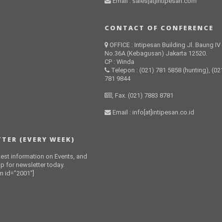
Email : sales[at]intipesan.com
CONTACT OF CONFERENCE
OFFICE : Intipesan Building Jl. Baung IV
No.36A (Kebagusan) Jakarta 12520.
CP : Winda
Telepon : (021) 781 5858 (hunting), (02
781 9844
, Fax. (021) 7883 8781
Email : info[at]intipesan.co.id
TER (EVERY WEEK)
atest information on Events, and
p for newsletter today.
 id="2001"]