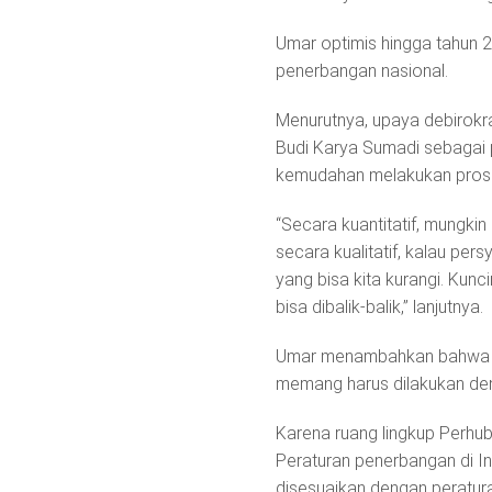
Umar optimis hingga tahun 
penerbangan nasional.
Menurutnya, upaya debirokra
Budi Karya Sumadi sebagai 
kemudahan melakukan proses
“Secara kuantitatif, mungki
secara kualitatif, kalau per
yang bisa kita kurangi. Kunc
bisa dibalik-balik,” lanjutnya.
Umar menambahkan bahwa deb
memang harus dilakukan den
Karena ruang lingkup Perhubu
Peraturan penerbangan di I
disesuaikan dengan peratura