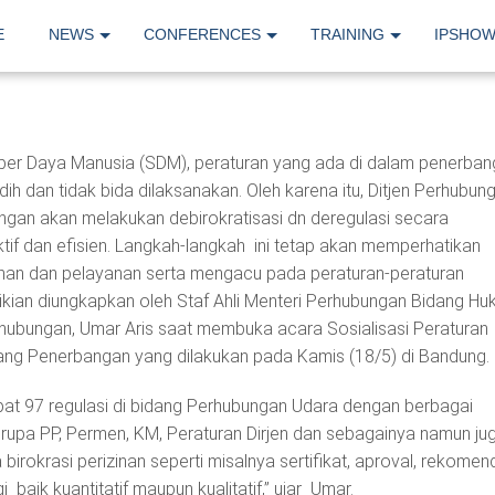
E
NEWS
CONFERENCES
TRAINING
IPSHO
ber Daya Manusia (SDM), peraturan yang ada di dalam penerba
ndih dan tidak bida dilaksanakan. Oleh karena itu, Ditjen Perhubun
gan akan melakukan debirokratisasi dn deregulasi secara
ktif dan efisien. Langkah-langkah ini tetap akan memperhatikan
nan dan pelayanan serta mengacu pada peraturan-peraturan
mikian diungkapkan oleh Staf Ahli Menteri Perhubungan Bidang H
rhubungan, Umar Aris saat membuka acara Sosialisasi Peraturan
ng Penerbangan yang dilakukan pada Kamis (18/5) di Bandung.
apat 97 regulasi di bidang Perhubungan Udara dengan berbagai
rupa PP, Permen, KM, Peraturan Dirjen dan sebagainya namun ju
 birokrasi perizinan seperti misalnya sertifikat, aproval, rekomen
i baik kuantitatif maupun kualitatif,” ujar Umar.