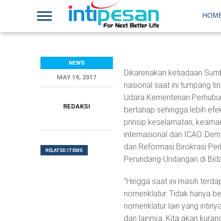
HOM
NEWS
Dikarenakan ketiadaan Sum
MAY 19, 2017
nasional saat ini tumpang ti
Udara Kementerian Perhubun
REDAKSI
bertahap sehingga lebih efe
prinsip keselamatan, keama
internasional dari ICAO. De
dan Reformasi Birokrasi Pe
RELATED ITEMS
Perundang-Undangan di Bida
“Hingga saat ini masih terd
nomenklatur. Tidak hanya be
nomenklatur lain yang intinya
dan lainnya. Kita akan kurang