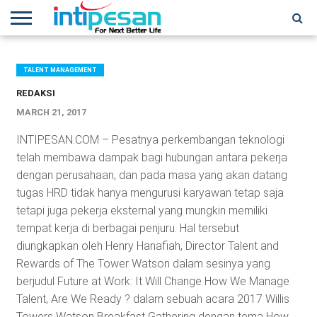
HOME
NEWS
CONFERENCES
TRAINING
IPSHOW
EVENT
IP
MORE
NETWORK
TALENT MANAGEMENT
REDAKSI
MARCH 21, 2017
INTIPESAN.COM – Pesatnya perkembangan teknologi
telah membawa dampak bagi hubungan antara pekerja
dengan perusahaan, dan pada masa yang akan datang
tugas HRD tidak hanya mengurusi karyawan tetap saja
tetapi juga pekerja eksternal yang mungkin memiliki
tempat kerja di berbagai penjuru. Hal tersebut
diungkapkan oleh Henry Hanafiah, Director Talent and
Rewards of The Tower Watson dalam sesinya yang
berjudul Future at Work: It Will Change How We Manage
Talent, Are We Ready ? dalam sebuah acara 2017 Willis
Towers Watson Breakfast Gathering dengan tema How