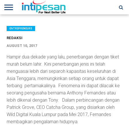
HOME
NEWS
CONFERENCES
TRAINING
IPSHOW
EVENT
IP
MORE
NETWORK
ENTREPRENEURS
REDAKSI
AUGUST 10, 2017
Hampir dua dekade yang lalu, penerbangan dengan tiket
murah belum lahir. Kini penerbangan jenis ini telah
menguasai lebih dari separoh kapasitas keseluruhan di
Asia Tenggara, memungkinkan setiap orang untuk dapat
terbang pertamakalinya. Fenomena ini dapat dilacak ke
seorang pengusaha bernama Anthony Fernandes atau
lebih dikenal dengan Tony. Dalam perbincangan dengan
Patrick Grove, CEO Catcha Group, yang disiarkan oleh
Wild Digital Kuala Lumpur pada Mei 2017, Fernandes
membagikan pengalaman hidupnya.