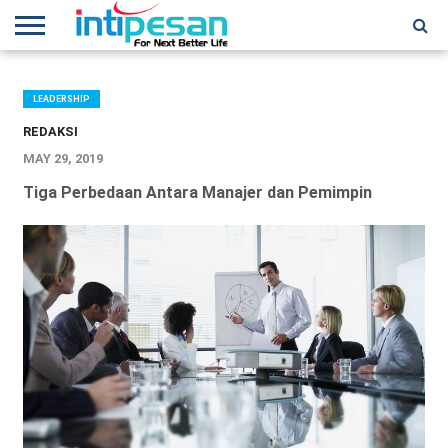
HOME
NEWS
CONFERENCES
TRAINING
IPSHOW
EVENT
IP
MORE
NETWORK
LEADERSHIP
REDAKSI
MAY 29, 2019
Tiga Perbedaan Antara Manajer dan Pemimpin