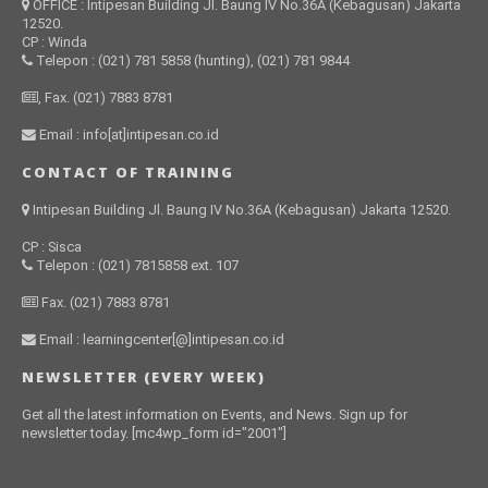
OFFICE : Intipesan Building Jl. Baung IV No.36A (Kebagusan) Jakarta
12520.
CP : Winda
Telepon : (021) 781 5858 (hunting), (021) 781 9844
, Fax. (021) 7883 8781
Email : info[at]intipesan.co.id
CONTACT OF TRAINING
Intipesan Building Jl. Baung IV No.36A (Kebagusan) Jakarta 12520.
CP : Sisca
Telepon : (021) 7815858 ext. 107
Fax. (021) 7883 8781
Email : learningcenter[@]intipesan.co.id
NEWSLETTER (EVERY WEEK)
Get all the latest information on Events, and News. Sign up for
newsletter today. [mc4wp_form id="2001"]