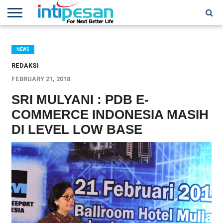
HOME
NEWS
CONFERENCES
TRAINING
IPSHOW
EVENT
IP
MORE
NETWORK
NEWS
REDAKSI
FEBRUARY 21, 2018
SRI MULYANI : PDB E-
COMMERCE INDONESIA MASIH
DI LEVEL LOW BASE