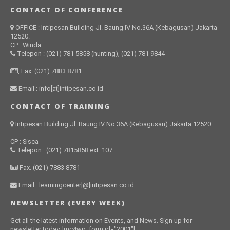
CONTACT OF CONFERENCE
OFFICE : Intipesan Building Jl. Baung IV No.36A (Kebagusan) Jakarta
12520.
CP : Winda
Telepon : (021) 781 5858 (hunting), (021) 781 9844
, Fax. (021) 7883 8781
Email : info[at]intipesan.co.id
CONTACT OF TRAINING
Intipesan Building Jl. Baung IV No.36A (Kebagusan) Jakarta 12520.
CP : Sisca
Telepon : (021) 7815858 ext. 107
Fax. (021) 7883 8781
Email : learningcenter[@]intipesan.co.id
NEWSLETTER (EVERY WEEK)
Get all the latest information on Events, and News. Sign up for
newsletter today. [mc4wp_form id="2001"]