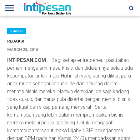
HOME
NEWS
CONFERENCES
TRAINING
IPSHOW
EVENT
IP
MORE
NETWORK
GENERAL
REDAKSI
MARCH 28, 2016
INTIPESAN.COM
– Bagi setiap entrepreneur pasti akan
pernah mengalami masa krisis, dan didalamnya selalu ada
kesempatan untuk maju. Hal inilah yang sering dilihat para
anak muda sebagai sebuah ide dan peluang dalam
merintis bisnis mereka. Namun demikian ide saja kadang
tidak cukup, dan harus pula disertai dengan mental bisnis
yang kuat dan sikap pantang menyerah. Serta
kemampuan yang lebih dalam mempromosikan bisnis
mereka melalui public speaking. Untuk mengasah
kemampuan tersebut maka Hijaby IISIP bekerjasama
dengan BPM pada hari Kamis (24/3), mengadakan acara