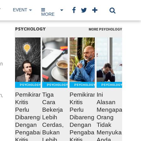
W
EVENT
IP NETWORK
BOOK
MORE
PSYCHOLOGY
MORE PSYCHOLOGY
READ
READ
READ
READ
MORE
MORE
MORE
MORE
an
u
PSYCHOLOGY
PSYCHOLOGY
PSYCHOLOGY
PSYCHOLOGY
Pemikiran
Tiga
Pemikiran
Ini
n,
Kritis
Cara
Kritis
Alasan
Perlu
Bekerja
Perlu
Mengapa
Dibarengi
Lebih
Dibarengi
Orang
Dengan
Cerdas,
Dengan
Tidak
Pengabaian
Bukan
Pengabaian
Menyukai
Kritis
Lebih
Kritis
Anda