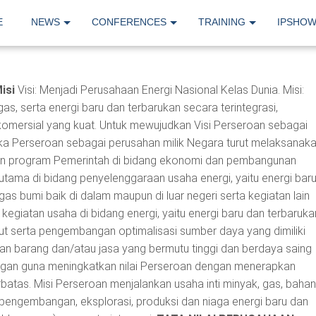
E
NEWS
CONFERENCES
TRAINING
IPSHO
Misi
Visi: Menjadi Perusahaan Energi Nasional Kelas Dunia. Misi:
s, serta energi baru dan terbarukan secara terintegrasi,
 komersial yang kuat. Untuk mewujudkan Visi Perseroan sebagai
ka Perseroan sebagai perusahan milik Negara turut melaksanak
an program Pemerintah di bidang ekonomi dan pembangunan
tama di bidang penyelenggaraan usaha energi, yaitu energi bar
as bumi baik di dalam maupun di luar negeri serta kegiatan lain
kegiatan usaha di bidang energi, yaitu energi baru dan terbaruka
ut serta pengembangan optimalisasi sumber daya yang dimiliki
an barang dan/atau jasa yang bermutu tinggi dan berdaya saing
ngan guna meningkatkan nilai Perseroan dengan menerapkan
rbatas. Misi Perseroan menjalankan usaha inti minyak, gas, bahan
 pengembangan, eksplorasi, produksi dan niaga energi baru dan