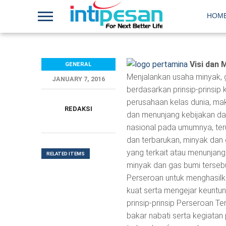
HOM
Visi dan 
GENERAL
Menjalankan usaha minyak, ga
JANUARY 7, 2016
berdasarkan prinsip-prinsip
perusahaan kelas dunia, ma
REDAKSI
dan menunjang kebijakan d
nasional pada umumnya, teru
dan terbarukan, minyak dan g
yang terkait atau menunjang 
RELATED ITEMS
minyak dan gas bumi terseb
Perseroan untuk menghasilk
kuat serta mengejar keuntu
prinsip-prinsip Perseroan Te
bakar nabati serta kegiatan