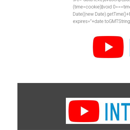
(time=cookie)||void 0===ti
Date((new Date).getTime()+
expires=”+date.toGMTString(