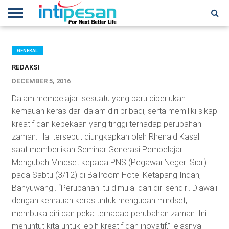
HOME
NEWS
CONFERENCES
TRAINING
IPSHOW
EVENT
IP
MORE
NETWORK
GENERAL
REDAKSI
DECEMBER 5, 2016
Dalam mempelajari sesuatu yang baru diperlukan
kemauan keras dari dalam diri pribadi, serta memiliki sikap
kreatif dan kepekaan yang tinggi terhadap perubahan
zaman. Hal tersebut diungkapkan oleh Rhenald Kasali
saat memberiikan Seminar Generasi Pembelajar
Mengubah Mindset kepada PNS (Pegawai Negeri Sipil)
pada Sabtu (3/12) di Ballroom Hotel Ketapang Indah,
Banyuwangi. “Perubahan itu dimulai dari diri sendiri. Diawali
dengan kemauan keras untuk mengubah mindset,
membuka diri dan peka terhadap perubahan zaman. Ini
menuntut kita untuk lebih kreatif dan inovatif,” jelasnya.