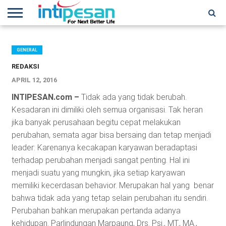
HOME
NEWS
CONFERENCES
TRAINING
IPSHOW
EVENT
IP
MORE
NETWORK
GENERAL
REDAKSI
APRIL 12, 2016
INTIPESAN.com –
Tidak ada yang tidak berubah.
Kesadaran ini dimiliki oleh semua organisasi. Tak heran
jika banyak perusahaan begitu cepat melakukan
perubahan, semata agar bisa bersaing dan tetap menjadi
leader: Karenanya kecakapan karyawan beradaptasi
terhadap perubahan menjadi sangat penting. Hal ini
menjadi suatu yang mungkin, jika setiap karyawan
memiliki kecerdasan behavior. Merupakan hal yang benar
bahwa tidak ada yang tetap selain perubahan itu sendiri.
Perubahan bahkan merupakan pertanda adanya
kehidupan. Parlindungan Marpaung, Drs. Psi., MT., MA.,