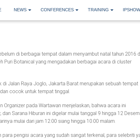
E
NEWS
CONFERENCES
TRAINING
IPSHO
sebelum di berbagai tempat dalam menyambut natal tahun 2016 
leh Puri Botanical yang mengadakan berbagai acara di cluster
etak di Jalan Raya Joglo, Jakarta Barat merupakan sebuah tempat
dan cocok untuk tempat tinggal.
n Organizer pada Wartawan menjelaskan, bahwa acara ini
, dan Sarana Hiburan ini digelar mulai tanggal 9 hingga 12 Dese
arinya mulai dari jam 12.00 siang hingga 10.00 malam.
h para pengisi acara yang sudah sangat terkenal, para selebriti ya