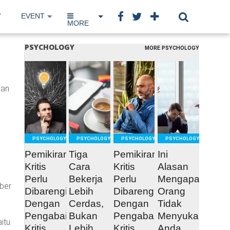
W
EVENT
IP NETWORK
BOOK
MORE
PSYCHOLOGY
MORE PSYCHOLOGY
READ
READ
READ
READ
dan
MORE
MORE
MORE
MORE
PSYCHOLOGY
PSYCHOLOGY
PSYCHOLOGY
PSYCHOLOGY
Pemikiran
Tiga
Pemikiran
Ini
Kritis
Cara
Kritis
Alasan
Perlu
Bekerja
Perlu
Mengapa
mber
Dibarengi
Lebih
Dibarengi
Orang
Dengan
Cerdas,
Dengan
Tidak
Pengabaian
Bukan
Pengabaian
Menyukai
itu
Kritis
Lebih
Kritis
Anda