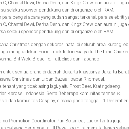
C, Chantal Dewi, Derina Derin, dan Kingz Crew, dan aura ini juga 
orsa selaku sponsor pendukung dan di organize oleh RAM.
h para pengisi acara yang sudah sangat terkenal, para selebriti ya
C, Chantal Dewi, Derina Derin, dan Kingz Crew, dan aura ini juga 
orsa selaku sponsor pendukung dan di organize oleh RAM.
ana Christmas dengan dekorasi natal di seluruh area, kurang leb
 juga menghadirkan Food Truck Indonesia yaitu The Lime Chicken
rma, Brit Wok, Breadlife, Fatbeliies dan Tabanco.
an untuk semua orang di daerah Jakarta khususnya Jakarta Barat
asana Christmas dan Urban Bazaar, papar Rhomedal.
 tenant yang tidak asing lagi, yaitu Prost Beer, Kratingdaeng,
 dan Karosel Indonesia. Serta Beberapa komunitas termasuk
esia dan komunitas Cosplay, dimana pada tanggal 11 Desember
.
ma Promotion Coordinator Puri Botanical, Lucky Tantra juga
nical yang bertempat di Jl Raya Joglo ini, memiliki Iahan seluas