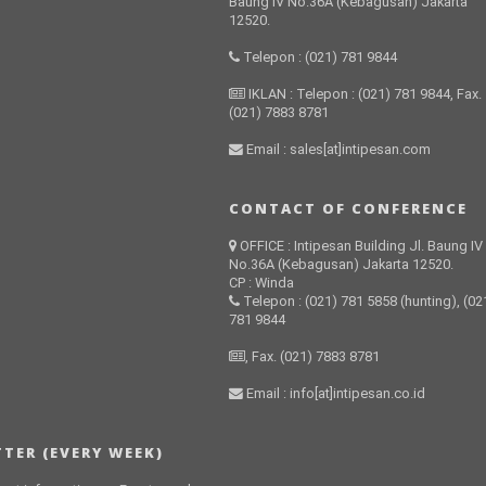
Baung IV No.36A (Kebagusan) Jakarta
12520.
Telepon : (021) 781 9844
IKLAN : Telepon : (021) 781 9844, Fax.
(021) 7883 8781
Email : sales[at]intipesan.com
CONTACT OF CONFERENCE
OFFICE : Intipesan Building Jl. Baung IV
No.36A (Kebagusan) Jakarta 12520.
CP : Winda
Telepon : (021) 781 5858 (hunting), (02
781 9844
, Fax. (021) 7883 8781
Email : info[at]intipesan.co.id
TER (EVERY WEEK)