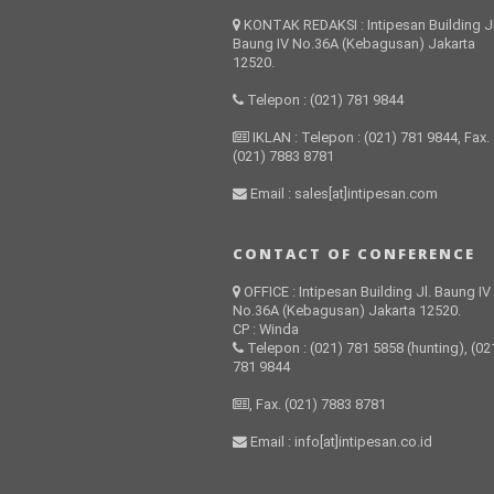
KONTAK REDAKSI : Intipesan Building Jl
Baung IV No.36A (Kebagusan) Jakarta
12520.
Telepon : (021) 781 9844
IKLAN : Telepon : (021) 781 9844, Fax.
(021) 7883 8781
Email : sales[at]intipesan.com
CONTACT OF CONFERENCE
OFFICE : Intipesan Building Jl. Baung IV
No.36A (Kebagusan) Jakarta 12520.
CP : Winda
Telepon : (021) 781 5858 (hunting), (02
781 9844
, Fax. (021) 7883 8781
Email : info[at]intipesan.co.id