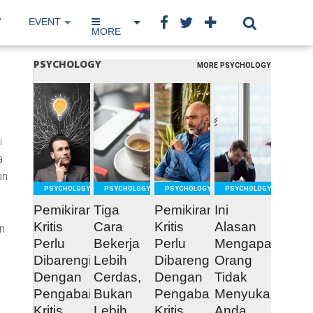
W
EVENT
IP NETWORK
BOOK
MORE
PSYCHOLOGY
MORE PSYCHOLOGY
READ
READ
READ
READ
MORE
MORE
MORE
MORE
i
a
an
PSYCHOLOGY
PSYCHOLOGY
PSYCHOLOGY
PSYCHOLOGY
Pemikiran
Tiga
Pemikiran
Ini
Kritis
Cara
Kritis
Alasan
n
Perlu
Bekerja
Perlu
Mengapa
Dibarengi
Lebih
Dibarengi
Orang
Dengan
Cerdas,
Dengan
Tidak
Pengabaian
Bukan
Pengabaian
Menyukai
Kritis
Lebih
Kritis
Anda