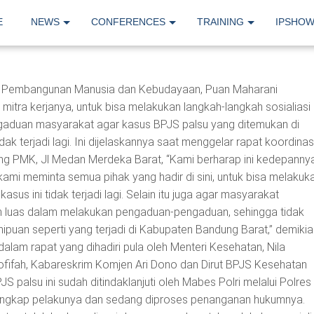
E
NEWS
CONFERENCES
TRAINING
IPSHO
Pembangunan Manusia dan Kebudayaan, Puan Maharani
tra kerjanya, untuk bisa melakukan langkah-langkah sosialiasi
aduan masyarakat agar kasus BPJS palsu yang ditemukan di
k terjadi lagi. Ini dijelaskannya saat menggelar rapat koordinas
ng PMK, Jl Medan Merdeka Barat, “Kami berharap ini kedepanny
a kami meminta semua pihak yang hadir di sini, untuk bisa melakuk
kasus ini tidak terjadi lagi. Selain itu juga agar masyarakat
h luas dalam melakukan pengaduan-pengaduan, sehingga tidak
ipuan seperti yang terjadi di Kabupaten Bandung Barat,” demikia
alam rapat yang dihadiri pula oleh Menteri Kesehatan, Nila
hofifah, Kabareskrim Komjen Ari Dono dan Dirut BPJS Kesehatan
JS palsu ini sudah ditindaklanjuti oleh Mabes Polri melalui Polres
tangkap pelakunya dan sedang diproses penanganan hukumnya.