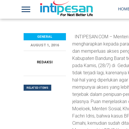
HOM
INTIPESAN.COM – Menteri 
GENERAL
mengharapkan kepada para mi
AUGUST 1, 2016
dan memperluas akses peng
Kabupaten Bandung Barat tida
REDAKSI
pada Kamis, (28/7) di Gedu
tidak terjadi lagi, karenany
hal-hal yang diperlukan agar 
mempunyai akses yang lebi
RELATED ITEMS
terjebak dalam penipuan-pen
jelasnya. Puan menjelaskan d
Moeloek, Menteri Sosial, K
Fachri Idris, bahwa kasus BP
Cimahi, kemudian sudah di