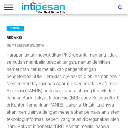
HOME
NEWS
CONFERENCES
TRAINING
IPSHOW
EVENT
IP
MORE
NETWORK
GENERAL
REDAKSI
SEPTEMBER 23, 2016
Harapan untuk mewujudkan PNS ideal itu memang tidak
semudah membalik telapak tangan, namun demikian
pemerintah terus melakukan pengembangan
pengelolaan SDM, Demikian dijelaskan oleh Asman Abrur,
Menteri Pendayagunaan Aparatur Negara dan Reformasi
Birokrasi (PANRB) pada saat acara sharing knowledge
dengan Bank Rakyat Indonesia (BRI) pada Selasa (20/9)
di Kantor Kementrian PANRB, Jakarta. Untuk itu dirinya
akan memulainya dengan menerapkan pemakaian sistem
teknologi informasi seperti yang telah dipergunakan oleh
Bank Rakyat Indonesia (BRI). Asman menilai bahwa