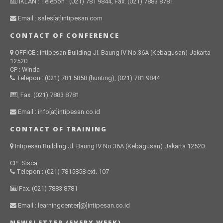
IKLAN : Telepon : (021) 781 9844, Fax. (021) 7883 8781
Email : sales[at]intipesan.com
CONTACT OF CONFERENCE
OFFICE : Intipesan Building Jl. Baung IV No.36A (Kebagusan) Jakarta
12520.
CP : Winda
Telepon : (021) 781 5858 (hunting), (021) 781 9844
, Fax. (021) 7883 8781
Email : info[at]intipesan.co.id
CONTACT OF TRAINING
Intipesan Building Jl. Baung IV No.36A (Kebagusan) Jakarta 12520.
CP : Sisca
Telepon : (021) 7815858 ext. 107
Fax. (021) 7883 8781
Email : learningcenter[@]intipesan.co.id
NEWSLETTER (EVERY WEEK)