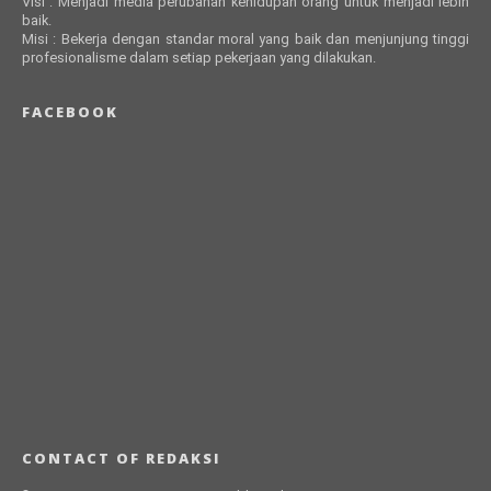
Visi : Menjadi media perubahan kehidupan orang untuk menjadi lebih
baik.
Misi : Bekerja dengan standar moral yang baik dan menjunjung tinggi
profesionalisme dalam setiap pekerjaan yang dilakukan.
FACEBOOK
CONTACT OF REDAKSI