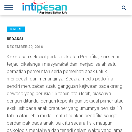
HOME
NEWS
CONFERENCES
TRAINING
IPSHOW
EVENT
IP
MORE
NETWORK
GENERAL
REDAKSI
DECEMBER 20, 2016
Kekerasan seksual pada anak atau Pedofilia, kini sering
terjadi dikalangan masyarakat dan menjadi salah satu
perhatian pemerintah serta pemerhati anak untuk
mencegah dan menanginya. Secara medis pedofilia
sendiri merupakan suatu gangguan kejiwaan pada orang
dewasa yang berusia 16 tahun atau lebih, biasanya
dengan ditandai dengan kepentingan seksual primer atau
eksklusif pada anak prapuber yang umumnya berusia 13
tahun atau lebih muda. Tentu tindakan pedofilia sangat
berdampak pada anak, baik itu secara fisik maupun
psikologis mentalnya dan terjadi dalam waktu yang lama.