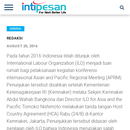
HOME
NEWS
CONFERENCES
TRAINING
IPSHOW
EVENT
IP
MORE
NETWORK
GENERAL
REDAKSI
AUGUST 25, 2016
Pada tahun 2016 Indonesia telah ditunjuk oleh
International Labour Organization (ILO) menjadi tuan
rumah bagi pelaksanaan kegiatan konferensi
internasional Asian and Pacific Regional Meeting (APRM).
Penunjukan tersebut disahkan setelah Kementerian
Ketenagakerjaan RI (Kemnaker) melalui Sekjen Kemnaker
Abdul Wahab Bangkona dan Director ILO for Asia and the
Pacific Tomoko Nishimoto melakukan tanda tangan Host
Country Agreement (HCA) Rabu (24/8) di Kantor
Kemnaker, Jakarta, Penunjukkan tersebut didasari oleh
penilaian oleh ILO bahwa Indonesia merupakan salah