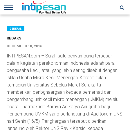
HOME
NEWS
CONFERENCES
TRAINING
IPSHOW
EVENT
IP
MORE
NETWORK
GENERAL
REDAKSI
DECEMBER 18, 2016
INTIPESAN.com – Salah satu penyumbang terbesar
dalam kegiatan perekonomian Indonesia adalah para
pengusaha kecil, atau yang lebih sering disebut dengan
istilah Usaha Mikro Kecil Menengah. Karena itulah
kemudian Universitas Sebelas Maret Surakarta
memberikan penbghaargaan kepada pemerhati dan
pengembang unit kecil mikro menengah (UMKM) melalui
acara Dharmakrida Baraya Adikarya Anugraha bagi
Pengembang UMKM yang berlangsung di Auditorium UNS
hari Senin (16/5). Penghargaan tersebut diberikan
langsung oleh Rektor UNS Ravik Karsidi kepada