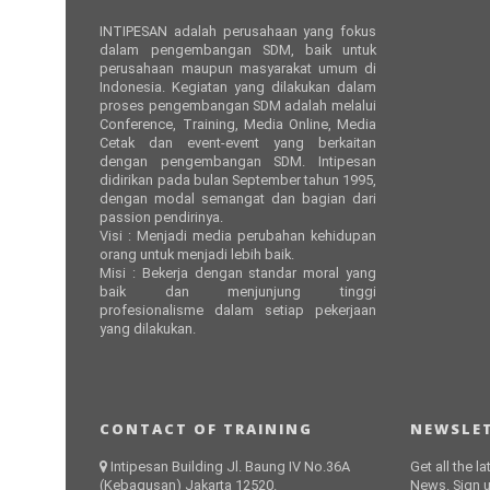
INTIPESAN adalah perusahaan yang fokus
dalam pengembangan SDM, baik untuk
perusahaan maupun masyarakat umum di
Indonesia. Kegiatan yang dilakukan dalam
proses pengembangan SDM adalah melalui
Conference, Training, Media Online, Media
Cetak dan event-event yang berkaitan
dengan pengembangan SDM. Intipesan
didirikan pada bulan September tahun 1995,
dengan modal semangat dan bagian dari
passion pendirinya.
Visi : Menjadi media perubahan kehidupan
orang untuk menjadi lebih baik.
Misi : Bekerja dengan standar moral yang
baik dan menjunjung tinggi
profesionalisme dalam setiap pekerjaan
yang dilakukan.
CONTACT OF TRAINING
NEWSLET
Intipesan Building Jl. Baung IV No.36A
Get all the l
(Kebagusan) Jakarta 12520.
News. Sign u