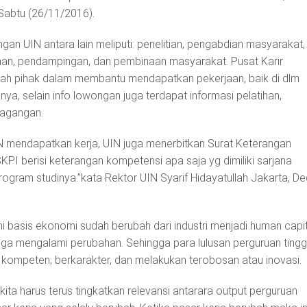
 Sabtu (26/11/2016).
n UIN antara lain meliputi: penelitian, pengabdian masyarakat,
atihan, pendampingan, dan pembinaan masyarakat. Pusat Karir
ah pihak dalam membantu mendapatkan pekerjaan, baik di dlm
nya, selain info lowongan juga terdapat informasi pelatihan,
magangan.
N mendapatkan kerja, UIN juga menerbitkan Surat Keterangan
KPI berisi keterangan kompetensi apa saja yg dimiliki sarjana
rogram studinya.”kata Rektor UIN Syarif Hidayatullah Jakarta, D
ni basis ekonomi sudah berubah dari industri menjadi human capit
 juga mengalami perubahan. Sehingga para lulusan perguruan tingg
 kompeten, berkarakter, dan melakukan terobosan atau inovasi.
ita harus terus tingkatkan relevansi antarara output perguruan