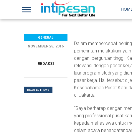
HOM
GENERAL
Dalam mempercepat peningk
NOVEMBER 28, 2016
pemerintah melakukannya me
dengan perguruan tinggi. Kar
REDAKSI
relevansi dengan pasar kerj
luar program studi yang dia
pasar kerja. Hal tersebut 
Kesepahaman Pusat Karir da
RELATED ITEMS
di Jakarta.
“Saya berharap dengan mema
yang professional pusat kar
kepada mahasiswa untuk men
dalam acara penandatangan