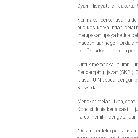
Syarif Hidayatullah Jakarta,
Kemnaker berkerjasama denga
publikasi karya ilmiah, pel
merupakan upaya kedua bel
maupun luar negeri. Di dalam
sertifikasi keahlian, dan pe
“Untuk membekali alumni UI
Pendamping Ijazah (SKPI). S
lulusan UIN sesuai dengan p
Rosyada.
Menaker melanjutkan, saat i
Kondisi dunia kerja saat ini
harus memiliki pengetahuan,
“Dalam konteks persaingan, k