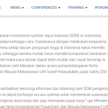
E
NEWS
CONFERENCES
TRAINING
IPSHO
atan kompetensi sumber daya manusia (SDM) di Indonesia,
lalui berbagai cara. Diantaranya dengan melakukan kerjasama
ena setiap lulusan perguruan tinggi di Indonesia harus memiliki
a, sehingga mereka mutlak harus memiliki kompetensi tambahan 
mbil maka para lulusan dapat lebih mudah dan cepat terserap di
dijelaskan oleh Menaker dalam acara penandatanganan Nota
n Wisuda Mahasiswa/i UIN Syarif Hidayatullah, pada Sabtu (26/
nfaatkan teknologi informasi dan didukung oleh SDM pengelol
ir ini dapat berfungsi secara optimal untuk memberikan wawasan
genal dunia kerja dan siap memasuki pasar kerja.” ujar Menake
an Nota Kesepahaman Pusat Karir dan Wisuda Mahasiswa/I UI