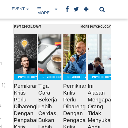
W
EVENT
IP NETWORK
BOOK
MORE
PSYCHOLOGY
MORE PSYCHOLOGY
READ
READ
READ
READ
MORE
MORE
MORE
MORE
di
PSYCHOLOGY
PSYCHOLOGY
PSYCHOLOGY
PSYCHOLOGY
11)
Pemikiran
Tiga
Pemikiran
Ini
Kritis
Cara
Kritis
Alasan
Perlu
Bekerja
Perlu
Mengapa
a
Dibarengi
Lebih
Dibarengi
Orang
Dengan
Cerdas,
Dengan
Tidak
r
Pengabaian
Bukan
Pengabaian
Menyukai
N
Kritis
Lebih
Kritis
Anda