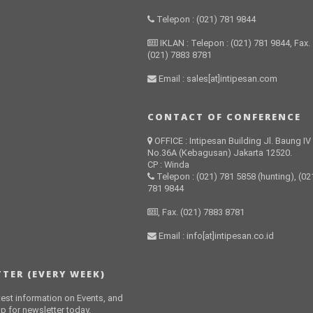
Telepon : (021) 781 9844
IKLAN : Telepon : (021) 781 9844, Fax.
(021) 7883 8781
Email : sales[at]intipesan.com
CONTACT OF CONFERENCE
OFFICE : Intipesan Building Jl. Baung IV
No.36A (Kebagusan) Jakarta 12520.
CP : Winda
Telepon : (021) 781 5858 (hunting), (02
781 9844
, Fax. (021) 7883 8781
Email : info[at]intipesan.co.id
TER (EVERY WEEK)
atest information on Events, and
p for newsletter today.