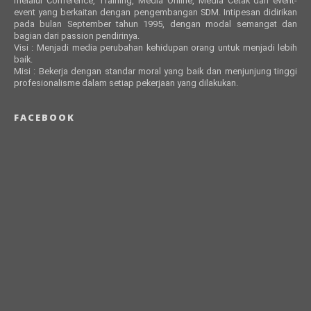
melalui Conference, Training, Media Online, Media Cetak dan event-
event yang berkaitan dengan pengembangan SDM. Intipesan didirikan
pada bulan September tahun 1995, dengan modal semangat dan
bagian dari passion pendirinya.
Visi : Menjadi media perubahan kehidupan orang untuk menjadi lebih
baik.
Misi : Bekerja dengan standar moral yang baik dan menjunjung tinggi
profesionalisme dalam setiap pekerjaan yang dilakukan.
FACEBOOK