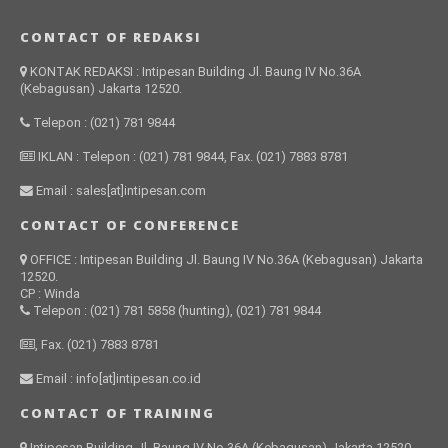
CONTACT OF REDAKSI
KONTAK REDAKSI : Intipesan Building Jl. Baung IV No.36A
(Kebagusan) Jakarta 12520.
Telepon : (021) 781 9844
IKLAN : Telepon : (021) 781 9844, Fax. (021) 7883 8781
Email : sales[at]intipesan.com
CONTACT OF CONFERENCE
OFFICE : Intipesan Building Jl. Baung IV No.36A (Kebagusan) Jakarta
12520.
CP : Winda
Telepon : (021) 781 5858 (hunting), (021) 781 9844
, Fax. (021) 7883 8781
Email : info[at]intipesan.co.id
CONTACT OF TRAINING
Intipesan Building Jl. Baung IV No.36A (Kebagusan) Jakarta 12520.