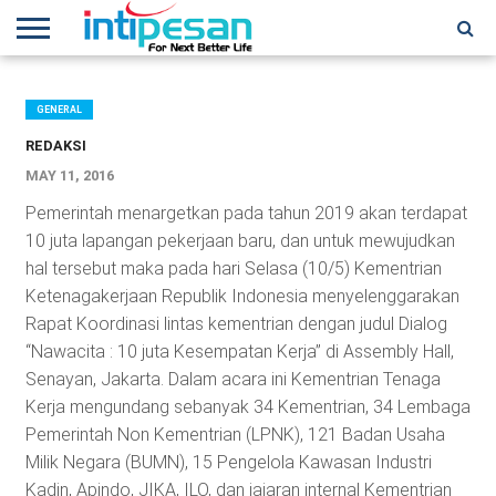
HOME
NEWS
CONFERENCES
TRAINING
IPSHOW
EVENT
IP
MORE
NETWORK
GENERAL
REDAKSI
MAY 11, 2016
Pemerintah menargetkan pada tahun 2019 akan terdapat
10 juta lapangan pekerjaan baru, dan untuk mewujudkan
hal tersebut maka pada hari Selasa (10/5) Kementrian
Ketenagakerjaan Republik Indonesia menyelenggarakan
Rapat Koordinasi lintas kementrian dengan judul Dialog
“Nawacita : 10 juta Kesempatan Kerja” di Assembly Hall,
Senayan, Jakarta. Dalam acara ini Kementrian Tenaga
Kerja mengundang sebanyak 34 Kementrian, 34 Lembaga
Pemerintah Non Kementrian (LPNK), 121 Badan Usaha
Milik Negara (BUMN), 15 Pengelola Kawasan Industri
Kadin, Apindo, JIKA, ILO, dan jajaran internal Kementrian