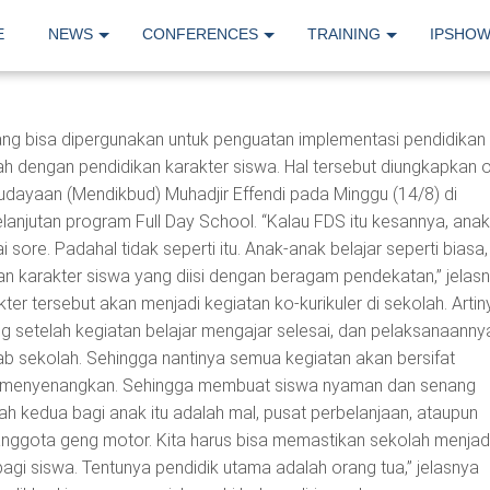
E
NEWS
CONFERENCES
TRAINING
IPSHO
 bisa dipergunakan untuk penguatan implementasi pendidikan 
ah dengan pendidikan karakter siswa. Hal tersebut diungkapkan 
udayaan (Mendikbud) Muhadjir Effendi pada Minggu (14/8) di
anjutan program Full Day School. “Kalau FDS itu kesannya, anak
 sore. Padahal tidak seperti itu. Anak-anak belajar seperti biasa,
n karakter siswa yang diisi dengan beragam pendekatan,” jelasn
er tersebut akan menjadi kegiatan ko-kurikuler di sekolah. Artin
ng setelah kegiatan belajar mengajar selesai, dan pelaksanaanny
ab sekolah. Sehingga nantinya semua kegiatan akan bersifat
rta menyenangkan. Sehingga membuat siswa nyaman dan senang
ah kedua bagi anak itu adalah mal, pusat perbelanjaan, ataupun
 anggota geng motor. Kita harus bisa memastikan sekolah menjad
gi siswa. Tentunya pendidik utama adalah orang tua,” jelasnya