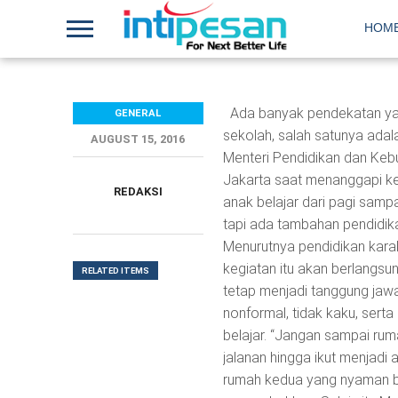
HOM
Ada banyak pendekatan yang
GENERAL
sekolah, salah satunya adal
AUGUST 15, 2016
Menteri Pendidikan dan Keb
Jakarta saat menanggapi kel
REDAKSI
anak belajar dari pagi sampai
tapi ada tambahan pendidika
Menurutnya pendidikan karakt
kegiatan itu akan berlangsu
RELATED ITEMS
tetap menjadi tanggung jaw
nonformal, tidak kaku, se
belajar. “Jangan sampai rum
jalanan hingga ikut menjadi
rumah kedua yang nyaman ba