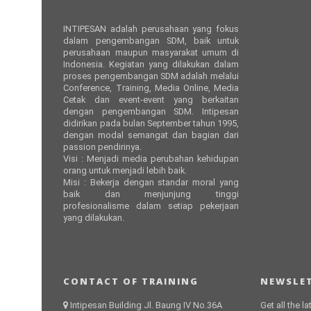
INTIPESAN adalah perusahaan yang fokus
dalam pengembangan SDM, baik untuk
perusahaan maupun masyarakat umum di
Indonesia. Kegiatan yang dilakukan dalam
proses pengembangan SDM adalah melalui
Conference, Training, Media Online, Media
Cetak dan event-event yang berkaitan
dengan pengembangan SDM. Intipesan
didirikan pada bulan September tahun 1995,
dengan modal semangat dan bagian dari
passion pendirinya.
Visi : Menjadi media perubahan kehidupan
orang untuk menjadi lebih baik.
Misi : Bekerja dengan standar moral yang
baik dan menjunjung tinggi
profesionalisme dalam setiap pekerjaan
yang dilakukan.
CONTACT OF TRAINING
NEWSLET
Intipesan Building Jl. Baung IV No.36A
Get all the l