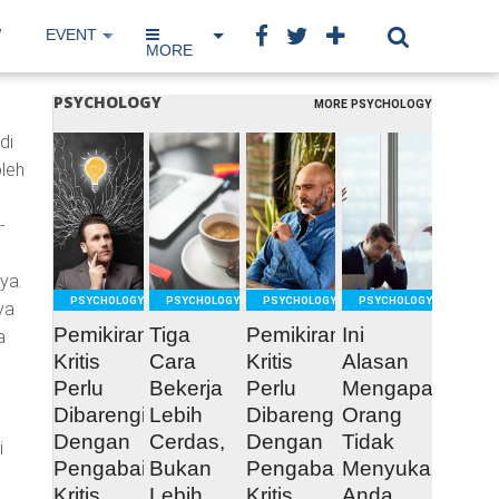
W
EVENT
IP NETWORK
BOOK
MORE
PSYCHOLOGY
MORE PSYCHOLOGY
di
oleh
READ
READ
READ
READ
MORE
MORE
MORE
MORE
-
ya.
PSYCHOLOGY
PSYCHOLOGY
PSYCHOLOGY
PSYCHOLOGY
ya
Pemikiran
Tiga
Pemikiran
Ini
a
Kritis
Cara
Kritis
Alasan
Perlu
Bekerja
Perlu
Mengapa
Dibarengi
Lebih
Dibarengi
Orang
Dengan
Cerdas,
Dengan
Tidak
i
Pengabaian
Bukan
Pengabaian
Menyukai
Kritis
Lebih
Kritis
Anda