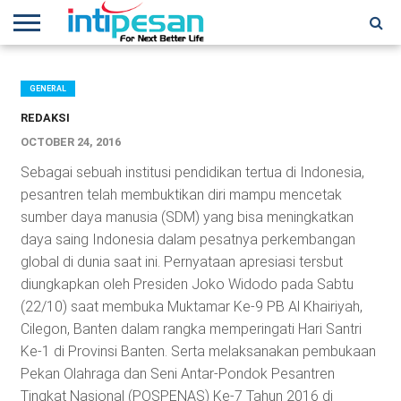
HOME
NEWS
CONFERENCES
TRAINING
IPSHOW
EVENT
IP
MORE
NETWORK
GENERAL
REDAKSI
OCTOBER 24, 2016
Sebagai sebuah institusi pendidikan tertua di Indonesia,
pesantren telah membuktikan diri mampu mencetak
sumber daya manusia (SDM) yang bisa meningkatkan
daya saing Indonesia dalam pesatnya perkembangan
global di dunia saat ini. Pernyataan apresiasi tersbut
diungkapkan oleh Presiden Joko Widodo pada Sabtu
(22/10) saat membuka Muktamar Ke-9 PB Al Khairiyah,
Cilegon, Banten dalam rangka memperingati Hari Santri
Ke-1 di Provinsi Banten. Serta melaksanakan pembukaan
Pekan Olahraga dan Seni Antar-Pondok Pesantren
Tingkat Nasional (POSPENAS) Ke-7 Tahun 2016 di