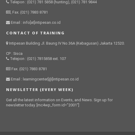
Telepon : (021) 781 5858 (hunting), (021) 781 9844
, Fax. (021) 7883 8781
Email : info[at]intipesan.co.id
CONTACT OF TRAINING
Intipesan Building Jl. Baung IV No.36A (Kebagusan) Jakarta 12520.
CP : Sisca
Telepon : (021) 7815858 ext. 107
Fax. (021) 7883 8781
Email : learningcenter[@]intipesan.co.id
NEWSLETTER (EVERY WEEK)
Get all the latest information on Events, and News. Sign up for
newsletter today. [mc4wp_form id="2001"]