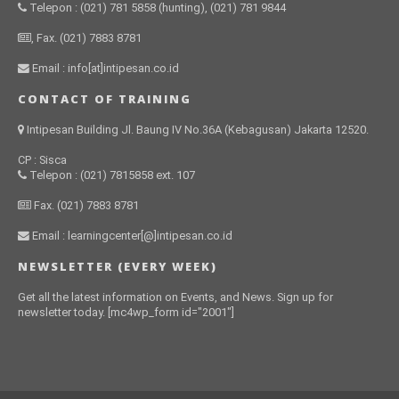
Telepon : (021) 781 5858 (hunting), (021) 781 9844
, Fax. (021) 7883 8781
Email : info[at]intipesan.co.id
CONTACT OF TRAINING
Intipesan Building Jl. Baung IV No.36A (Kebagusan) Jakarta 12520.
CP : Sisca
Telepon : (021) 7815858 ext. 107
Fax. (021) 7883 8781
Email : learningcenter[@]intipesan.co.id
NEWSLETTER (EVERY WEEK)
Get all the latest information on Events, and News. Sign up for
newsletter today. [mc4wp_form id="2001"]