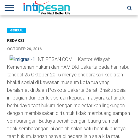
HOME
NEWS
CONFERENCES
TRAINING
IPSHOW
EVENT
IP
MORE
NETWORK
GENERAL
REDAKSI
OCTOBER 26, 2016
INTIPESAN.COM – Kantor Wilayah
Kementerian Hukum dan HAM DKI Jakarta pada hari rabu
tanggal 25 Oktober 2016 menyelenggarakan kegiatan
bhakti sosial di kawasan museum kota tua yang
beralamat di Jalan Poskota Jakarta Barat. Bhakti sosial
ini bagian dari bentuk seruan kepada masyarakat untuk
berbudaya taat hukum dengan melestarikan lingkungan
dengan membiasakan diri untuk tidak membuang sampah
sembarangan. Budaya bersih dengan buang sampah
tidak sembarangan ini adalah salah satu bentuk budaya
taat hukum, jangan hanya di negara lain saja kita mau