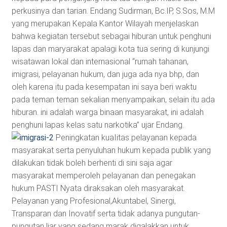
perkusinya dan tarian. Endang Sudirman, Bc.IP, S.Sos, M.M
yang merupakan Kepala Kantor Wilayah menjelaskan
bahwa kegiatan tersebut sebagai hiburan untuk penghuni
lapas dan maryarakat apalagi kota tua sering di kunjungi
wisatawan lokal dan internasional “rumah tahanan,
imigrasi, pelayanan hukum, dan juga ada nya bhp, dan
oleh karena itu pada kesempatan ini saya beri waktu
pada teman teman sekalian menyampaikan, selain itu ada
hiburan. ini adalah warga binaan masyarakat, ini adalah
penghuni lapas kelas satu narkotika” ujar Endang.
Peningkatan kuaIitas pelayanan kepada
masyarakat serta penyuluhan hukum kepada publik yang
dilakukan tidak boleh berhenti di sini saja agar
masyarakat memperoleh pelayanan dan penegakan
hukum PASTI Nyata diraksakan oleh masyarakat.
Pelayanan yang Profesional,Akuntabel, Sinergi,
Transparan dan Inovatif serta tidak adanya pungutan-
pungutan liar yang sedang marak digalakkan untuk