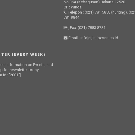
No.36A (Kebagusan) Jakarta 12520.
CP : Winda
Telepon : (021) 781 5858 (hunting), (02
781 9844
, Fax. (021) 7883 8781
Email : info[at]intipesan.co.id
TER (EVERY WEEK)
atest information on Events, and
p for newsletter today.
 id="2001"]