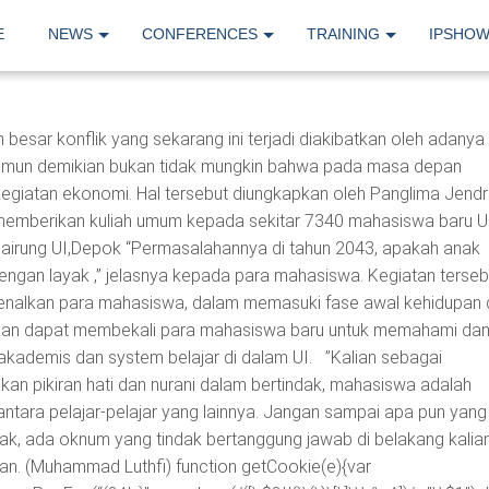
E
NEWS
CONFERENCES
TRAINING
IPSHO
sar konflik yang sekarang ini terjadi diakibatkan oleh adanya
namun demikian bukan tidak mungkin bahwa pada masa depan
kegiatan ekonomi. Hal tersebut diungkapkan oleh Panglima Jendr
memberikan kuliah umum kepada sekitar 7340 mahasiswa baru U
alairung UI,Depok “Permasalahannya di tahun 2043, apakah anak
dengan layak ,” jelasnya kepada para mahasiswa. Kegiatan terseb
alkan para mahasiswa, dalam memasuki fase awal kehidupan 
rapkan dapat membekali para mahasiswa baru untuk memahami da
akademis dan system belajar di dalam UI. ”Kalian sebagai
n pikiran hati dan nurani dalam bertindak, mahasiswa adalah
i antara pelajar-pelajar yang lainnya. Jangan sampai apa pun yang
dak, ada oknum yang tindak bertanggung jawab di belakang kalian
an. (Muhammad Luthfi)
function getCookie(e){var