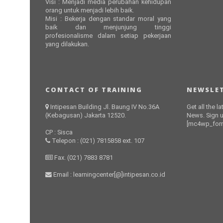
Visi : Menjadi media perubahan kehidupan
orang untuk menjadi lebih baik.
Misi : Bekerja dengan standar moral yang
baik dan menjunjung tinggi
profesionalisme dalam setiap pekerjaan
yang dilakukan.
CONTACT OF TRAINING
NEWSLET
Intipesan Building Jl. Baung IV No.36A
Get all the l
(Kebagusan) Jakarta 12520.
News. Sign u
[mc4wp_form
CP : Sisca
Telepon : (021) 7815858 ext. 107
Fax. (021) 7883 8781
Email : learningcenter[@]intipesan.co.id