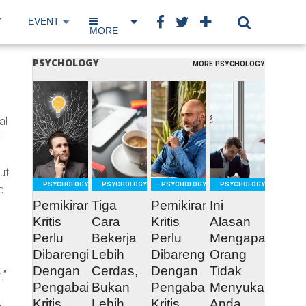
W
EVENT
IP NETWORK
BOOK
MORE
PSYCHOLOGY
MORE PSYCHOLOGY
READ
READ
READ
READ
al
MORE
MORE
MORE
MORE
I
ut
PSYCHOLOGY
PSYCHOLOGY
PSYCHOLOGY
PSYCHOLOGY
di
Pemikiran
Tiga
Pemikiran
Ini
n
Kritis
Cara
Kritis
Alasan
Perlu
Bekerja
Perlu
Mengapa
Dibarengi
Lebih
Dibarengi
Orang
Dengan
Cerdas,
Dengan
Tidak
,”
Pengabaian
Bukan
Pengabaian
Menyukai
Kritis
Lebih
Kritis
Anda