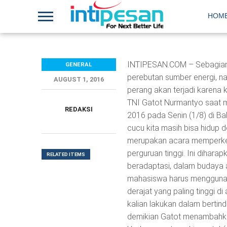
HOM
INTIPESAN.COM – Sebagian be
GENERAL
perebutan sumber energi, 
AUGUST 1, 2016
perang akan terjadi karena 
TNI Gatot Nurmantyo saat 
REDAKSI
2016 pada Senin (1/8) di B
cucu kita masih bisa hidup 
merupakan acara memperken
perguruan tinggi. Ini diha
RELATED ITEMS
beradaptasi, dalam budaya 
mahasiswa harus menggunaka
derajat yang paling tinggi d
kalian lakukan dalam bertin
demikian Gatot menambahk