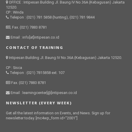
OFFICE : Intipesan Building Jl. Baung IV No.36A (Kebagusan) Jakarta
12520.
CP : Winda
Telepon : (021) 781 5858 (hunting), (021) 781 9844
, Fax. (021) 7883 8781
Email : info[at]intipesan.co.id
CONTACT OF TRAINING
Intipesan Building Jl. Baung IV No.36A (Kebagusan) Jakarta 12520.
CP : Sisca
Telepon : (021) 7815858 ext. 107
Fax. (021) 7883 8781
Email : learningcenter[@]intipesan.co.id
NEWSLETTER (EVERY WEEK)
Get all the latest information on Events, and News. Sign up for
newsletter today. [mc4wp_form id="2001"]