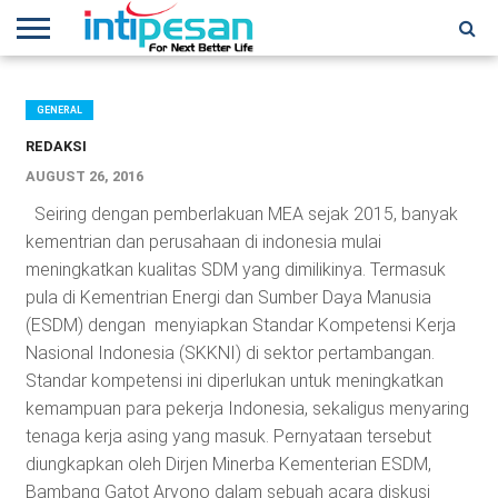
HOME
NEWS
CONFERENCES
TRAINING
IPSHOW
EVENT
IP
MORE
NETWORK
GENERAL
REDAKSI
AUGUST 26, 2016
Seiring dengan pemberlakuan MEA sejak 2015, banyak
kementrian dan perusahaan di indonesia mulai
meningkatkan kualitas SDM yang dimilikinya. Termasuk
pula di Kementrian Energi dan Sumber Daya Manusia
(ESDM) dengan menyiapkan Standar Kompetensi Kerja
Nasional Indonesia (SKKNI) di sektor pertambangan.
Standar kompetensi ini diperlukan untuk meningkatkan
kemampuan para pekerja Indonesia, sekaligus menyaring
tenaga kerja asing yang masuk. Pernyataan tersebut
diungkapkan oleh Dirjen Minerba Kementerian ESDM,
Bambang Gatot Aryono dalam sebuah acara diskusi