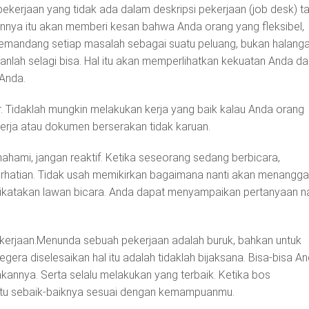
 pekerjaan yang tidak ada dalam deskripsi pekerjaan (job desk) ta
nya itu akan memberi kesan bahwa Anda orang yang fleksibel,
memandang setiap masalah sebagai suatu peluang, bukan halanga
nlah selagi bisa. Hal itu akan memperlihatkan kekuatan Anda da
Anda.
ur. Tidaklah mungkin melakukan kerja yang baik kalau Anda orang
erja atau dokumen berserakan tidak karuan.
hami, jangan reaktif. Ketika seseorang sedang berbicara,
hatian. Tidak usah memikirkan bagaimana nanti akan menanggap
ikatakan lawan bicara. Anda dapat menyampaikan pertanyaan na
kerjaan.Menunda sebuah pekerjaan adalah buruk, bahkan untuk
era diselesaikan hal itu adalah tidaklah bijaksana. Bisa-bisa A
annya. Serta selalu melakukan yang terbaik. Ketika bos
itu sebaik-baiknya sesuai dengan kemampuanmu.