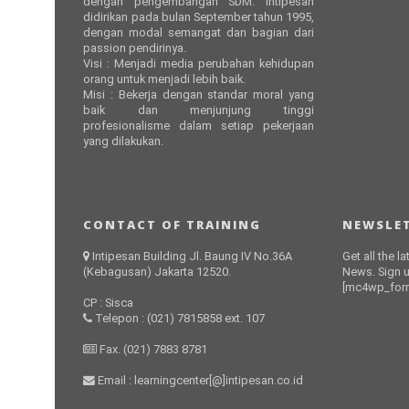
dengan pengembangan SDM. Intipesan
didirikan pada bulan September tahun 1995,
dengan modal semangat dan bagian dari
passion pendirinya.
Visi : Menjadi media perubahan kehidupan
orang untuk menjadi lebih baik.
Misi : Bekerja dengan standar moral yang
baik dan menjunjung tinggi
profesionalisme dalam setiap pekerjaan
yang dilakukan.
CONTACT OF TRAINING
NEWSLET
Intipesan Building Jl. Baung IV No.36A
Get all the l
(Kebagusan) Jakarta 12520.
News. Sign u
[mc4wp_form
CP : Sisca
Telepon : (021) 7815858 ext. 107
Fax. (021) 7883 8781
Email : learningcenter[@]intipesan.co.id