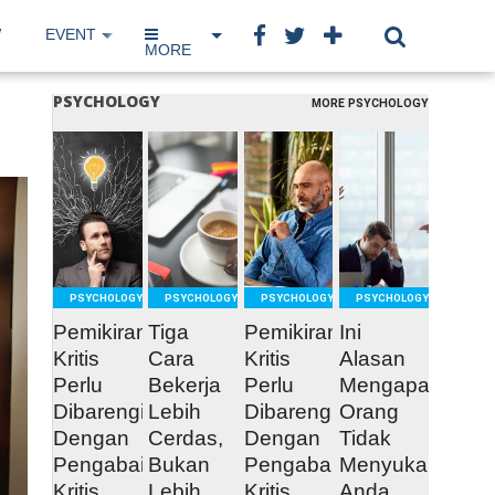
W
EVENT
IP NETWORK
BOOK
MORE
PSYCHOLOGY
MORE PSYCHOLOGY
READ
READ
READ
READ
MORE
MORE
MORE
MORE
PSYCHOLOGY
PSYCHOLOGY
PSYCHOLOGY
PSYCHOLOGY
Pemikiran
Tiga
Pemikiran
Ini
Kritis
Cara
Kritis
Alasan
Perlu
Bekerja
Perlu
Mengapa
Dibarengi
Lebih
Dibarengi
Orang
Dengan
Cerdas,
Dengan
Tidak
Pengabaian
Bukan
Pengabaian
Menyukai
Kritis
Lebih
Kritis
Anda