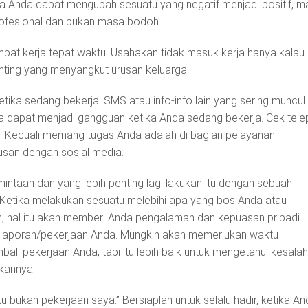
ka Anda dapat mengubah sesuatu yang negatif menjadi positif, 
profesional dan bukan masa bodoh.
 tempat kerja tepat waktu. Usahakan tidak masuk kerja hanya kalau
enting yang menyangkut urusan keluarga.
etika sedang bekerja. SMS atau info-info lain yang sering muncul
 dapat menjadi gangguan ketika Anda sedang bekerja. Cek tel
t. Kecuali memang tugas Anda adalah di bagian pelayanan
usan dengan sosial media.
mintaan dan yang lebih penting lagi lakukan itu dengan sebuah
. Ketika melakukan sesuatu melebihi apa yang bos Anda atau
h, hal itu akan memberi Anda pengalaman dan kepuasan pribadi.
 laporan/pekerjaan Anda. Mungkin akan memerlukan waktu
bali pekerjaan Anda, tapi itu lebih baik untuk mengetahui kesala
kannya.
u bukan pekerjaan saya.” Bersiaplah untuk selalu hadir, ketika A