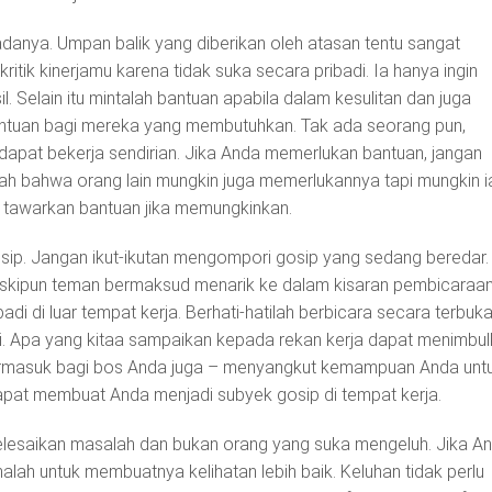
adanya. Umpan balik yang diberikan oleh atasan tentu sangat
ritik kinerjamu karena tidak suka secara pribadi. Ia hanya ingin
l. Selain itu mintalah bantuan apabila dalam kesulitan dan juga
ntuan bagi mereka yang membutuhkan. Tak ada seorang pun,
dapat bekerja sendirian. Jika Anda memerlukan bantuan, jangan
lah bahwa orang lain mungkin juga memerlukannya tapi mungkin i
i tawarkan bantuan jika memungkinkan.
ip. Jangan ikut-ikutan mengompori gosip yang sedang beredar.
meskipun teman bermaksud menarik ke dalam kisaran pembicaraa
badi di luar tempat kerja. Berhati-hatilah berbicara secara terbuk
. Apa yang kitaa sampaikan kepada rekan kerja dapat menimbu
ermasuk bagi bos Anda juga – menyangkut kemampuan Anda unt
pat membuat Anda menjadi subyek gosip di tempat kerja.
elesaikan masalah dan bukan orang yang suka mengeluh. Jika A
lah untuk membuatnya kelihatan lebih baik. Keluhan tidak perlu