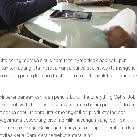
ta sering merasa sibuk, namun ternyata tidak ada satu pun
hkan terkadang kita merasa hanya punya sedikit waktu mengerja
ya sering pusing karena di akhir hari masih banyak tugas yang b
i perencanaan karir dan penulis buku The Everything Get-a-Job
an bahwa hal ini bisa terjadi karena kita belum produktif dalam
memberika sepuluh cara untuk meningkatkan produktivitas dan
bagaimana seseorang bisa memiliki hubungan yang lebih baik
n rekan sekerja. Sehingga nantinya akan dapat membantu kita
itas kerja. Cara-cara tersebut antara lain :