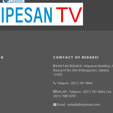
OK
CONTACT OF REDAKSI
KONTAK REDAKSI : Intipesan Building Jl
Baung IV No.36A (Kebagusan) Jakarta
12520.
Telepon : (021) 781 9844
IKLAN : Telepon : (021) 781 9844, Fax.
(021) 7883 8781
Email : sales[at]intipesan.com