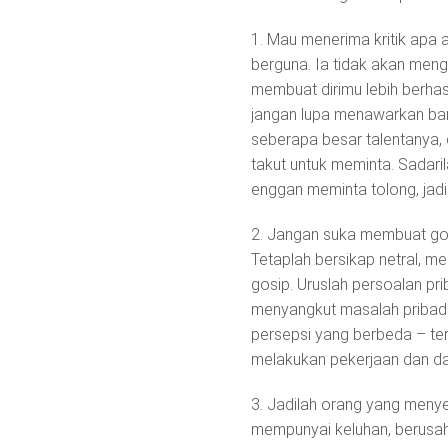
1. Mau menerima kritik apa 
berguna. Ia tidak akan mengk
membuat dirimu lebih berhasi
jangan lupa menawarkan ba
seberapa besar talentanya, 
takut untuk meminta. Sadari
enggan meminta tolong, jad
2. Jangan suka membuat gos
Tetaplah bersikap netral, 
gosip. Uruslah persoalan pri
menyangkut masalah pribadi
persepsi yang berbeda – t
melakukan pekerjaan dan da
3. Jadilah orang yang meny
mempunyai keluhan, berusaha