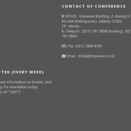
CONTACT OF CONFERENCE
OFFICE : Intipesan Building Jl. Baung IV
No.36A (Kebagusan) Jakarta 12520.
CP : Winda
Telepon : (021) 781 5858 (hunting), (02
781 9844
, Fax. (021) 7883 8781
Email : info[at]intipesan.co.id
TER (EVERY WEEK)
atest information on Events, and
p for newsletter today.
 id="2001"]