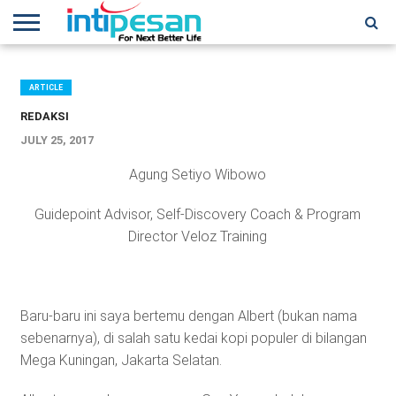
HOME
NEWS
CONFERENCES
TRAINING
IPSHOW
EVENT
IP
MORE
NETWORK
ARTICLE
REDAKSI
JULY 25, 2017
Agung Setiyo Wibowo
Guidepoint Advisor, Self-Discovery Coach & Program
Director Veloz Training
Baru-baru ini saya bertemu dengan Albert (bukan nama
sebenarnya), di salah satu kedai kopi populer di bilangan
Mega Kuningan, Jakarta Selatan.