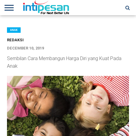
HOME
NEWS
CONFERENCES
TRAINING
IPSHOW
EVENT
IP
MORE
NETWORK
ANAK
REDAKSI
DECEMBER 10, 2019
Sembilan Cara Membangun Harga Diri yang Kuat Pada
Anak