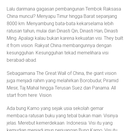
Lalu darimana gagasan pembangunan Tembok Raksasa
China muncul? Menyapu Timur hingga Barat sepanjang
8000 km. Menyambung bata-bata kekarselama lebih
ratusan tahun, mulai dari Dinasti Qin, Dinasti Han, Dinasti
Ming. Apalagi kalau bukan karena kekuatan visi. They built
it from vision. Rakyat China membangunnya dengan
kesungguhan. Kesungguhan tekad memelihara visi
berabad-abad.
Sebagaimana The Great Wall of China, the giant vision
juga menjadi rahim yang melahirkan Borobudur, Piramid
Mesir, Taj Mahal hingga Terusan Suez dan Panama. All
start from here: Vision.
Ada bung Karno yang sejak usia sekolah gemar
membaca ratusan buku yang tebal bukan main. Visinya
jelas. Merebut kemerdekaan. Indonesia. Visi itu yang
kemudian menjadi imun perjuangan Bung Karno. Visi itu