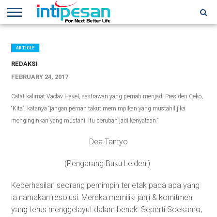
HOME
NEWS
CONFERENCES
TRAINING
IPSHOW
EVENT
IP
MORE
NETWORK
ARTICLE
REDAKSI
FEBRUARY 24, 2017
Catat kalimat Vaclav Havel, sastrawan yang pernah menjadi Presiden Ceko,
“Kita”, katanya “jangan pernah takut memimpikan yang mustahil jika
menginginkan yang mustahil itu berubah jadi kenyataan.”
Dea Tantyo
(Pengarang Buku Leiden!)
Keberhasilan seorang pemimpin terletak pada apa yang
ia namakan resolusi. Mereka memiliki janji & komitmen
yang terus menggelayut dalam benak. Seperti Soekarno,