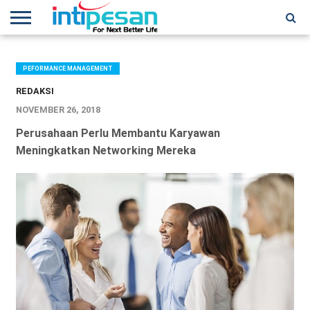
HOME
NEWS
CONFERENCES
TRAINING
IPSHOW
EVENT
IP
MORE
NETWORK
PEFORMANCE MANAGEMENT
REDAKSI
NOVEMBER 26, 2018
Perusahaan Perlu Membantu Karyawan
Meningkatkan Networking Mereka