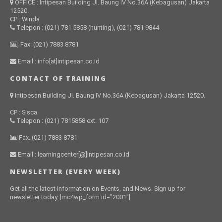
OFFICE : Intipesan Building Jl. Baung IV No.36A (Kebagusan) Jakarta
12520.
CP : Winda
Telepon : (021) 781 5858 (hunting), (021) 781 9844
, Fax. (021) 7883 8781
Email : info[at]intipesan.co.id
CONTACT OF TRAINING
Intipesan Building Jl. Baung IV No.36A (Kebagusan) Jakarta 12520.
CP : Sisca
Telepon : (021) 7815858 ext. 107
Fax. (021) 7883 8781
Email : learningcenter[@]intipesan.co.id
NEWSLETTER (EVERY WEEK)
Get all the latest information on Events, and News. Sign up for
newsletter today. [mc4wp_form id="2001"]