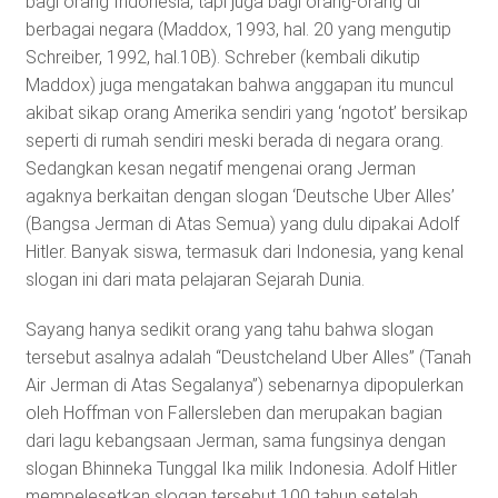
bagi orang Indonesia, tapi juga bagi orang-orang di
berbagai negara (Maddox, 1993, hal. 20 yang mengutip
Schreiber, 1992, hal.10B). Schreber (kembali dikutip
Maddox) juga mengatakan bahwa anggapan itu muncul
akibat sikap orang Amerika sendiri yang ‘ngotot’ bersikap
seperti di rumah sendiri meski berada di negara orang.
Sedangkan kesan negatif mengenai orang Jerman
agaknya berkaitan dengan slogan ‘Deutsche Uber Alles’
(Bangsa Jerman di Atas Semua) yang dulu dipakai Adolf
Hitler. Banyak siswa, termasuk dari Indonesia, yang kenal
slogan ini dari mata pelajaran Sejarah Dunia.
Sayang hanya sedikit orang yang tahu bahwa slogan
tersebut asalnya adalah “Deustcheland Uber Alles” (Tanah
Air Jerman di Atas Segalanya”) sebenarnya dipopulerkan
oleh Hoffman von Fallersleben dan merupakan bagian
dari lagu kebangsaan Jerman, sama fungsinya dengan
slogan Bhinneka Tunggal Ika milik Indonesia. Adolf Hitler
mempelesetkan slogan tersebut 100 tahun setelah