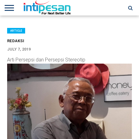
HOME
NEWS
CONFERENCES
TRAINING
IPSHOW
EVENT
IP
MORE
NETWORK
ARTICLE
REDAKSI
JULY 7, 2019
Arti Persepsi dan Persepsi Stereotip